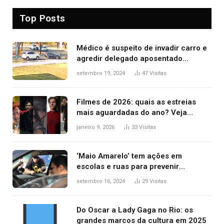
Top Posts
Médico é suspeito de invadir carro e
agredir delegado aposentado
durante confusão no trânsito
setembro 19, 2024
47
Visitas
Filmes de 2026: quais as estreias
mais aguardadas do ano? Veja
principais lançamentos do cinema
janeiro 9, 2026
33
Visitas
‘Maio Amarelo’ tem ações em
escolas e ruas para prevenir
acidentes no trânsito no AP
setembro 16, 2024
29
Visitas
Do Oscar a Lady Gaga no Rio: os
grandes marcos da cultura em 2025