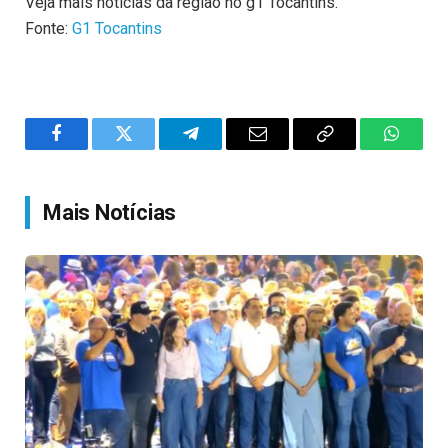
Veja mais notícias da região no g1 Tocantins.
Fonte:
G1 Tocantins
Facebook
Twitter
Telegram
Email
Copy
WhatsA
Link
Mais Notícias