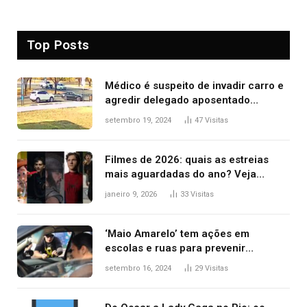
Top Posts
Médico é suspeito de invadir carro e
agredir delegado aposentado
durante confusão no trânsito
setembro 19, 2024
47
Visitas
Filmes de 2026: quais as estreias
mais aguardadas do ano? Veja
principais lançamentos do cinema
janeiro 9, 2026
33
Visitas
‘Maio Amarelo’ tem ações em
escolas e ruas para prevenir
acidentes no trânsito no AP
setembro 16, 2024
29
Visitas