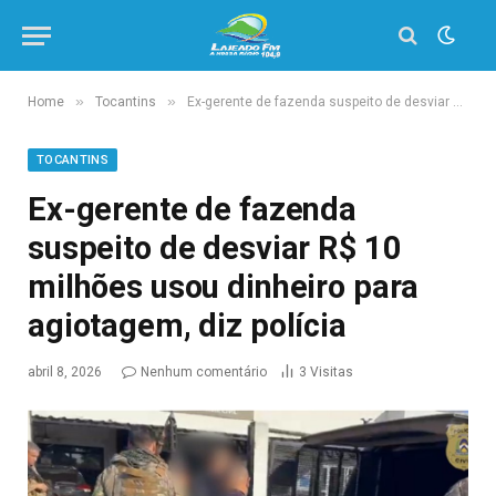
»
»
Home
Tocantins
Ex-gerente de fazenda suspeito de desviar R$ 10 milhões usou dinheiro para agiotagem, diz polícia
TOCANTINS
Ex-gerente de fazenda
suspeito de desviar R$ 10
milhões usou dinheiro para
agiotagem, diz polícia
abril 8, 2026
Nenhum comentário
3
Visitas