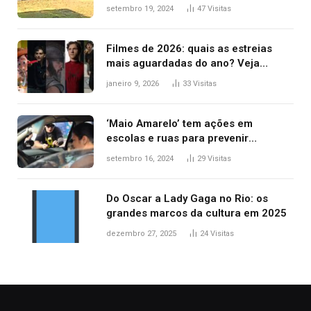
durante confusão no trânsito
setembro 19, 2024
47
Visitas
Filmes de 2026: quais as estreias
mais aguardadas do ano? Veja
principais lançamentos do cinema
janeiro 9, 2026
33
Visitas
‘Maio Amarelo’ tem ações em
escolas e ruas para prevenir
acidentes no trânsito no AP
setembro 16, 2024
29
Visitas
Do Oscar a Lady Gaga no Rio: os
grandes marcos da cultura em 2025
dezembro 27, 2025
24
Visitas