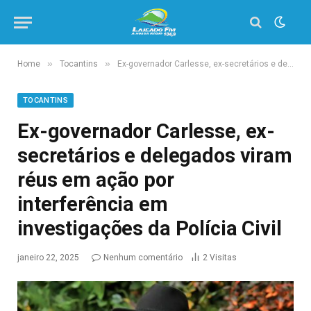
»
»
Home
Tocantins
Ex-governador Carlesse, ex-secretários e delegados viram réus em ação por interferência em investigações da Polícia Civil
TOCANTINS
Ex-governador Carlesse, ex-
secretários e delegados viram
réus em ação por
interferência em
investigações da Polícia Civil
janeiro 22, 2025
Nenhum comentário
2
Visitas