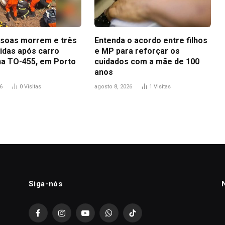
soas morrem e três
Entenda o acordo entre filhos
ridas após carro
e MP para reforçar os
na TO-455, em Porto
cuidados com a mãe de 100
anos
6
0
Visitas
agosto 8, 2026
1
Visitas
Siga-nós
Facebook
Instagram
YouTube
WhatsApp
TikTok