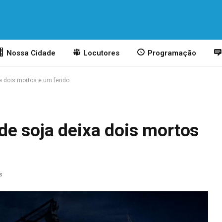
Nossa Cidade
Locutores
Programação
a dois mortos e um ferido
de soja deixa dois mortos
s