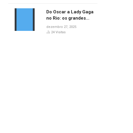
no AP
Do Oscar a Lady Gaga
no Rio: os grandes
marcos da cultura em
dezembro 27, 2025
2025
24
Visitas