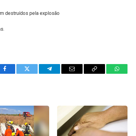
ram destruídos pela explosão
ns.
Facebook
Twitter
Telegram
Email
Copy
WhatsA
Link