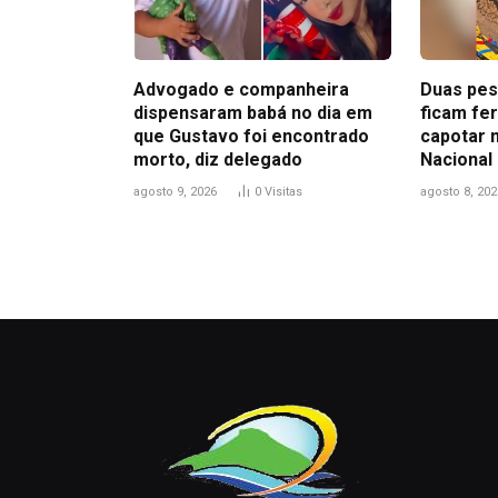
Advogado e companheira
Duas pes
dispensaram babá no dia em
ficam fe
que Gustavo foi encontrado
capotar 
morto, diz delegado
Nacional
agosto 9, 2026
0
Visitas
agosto 8, 202