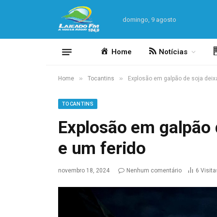
domingo, 9 agosto
Home
Notícias
»
»
Home
Tocantins
Explosão em galpão de soja deix
TOCANTINS
Explosão em galpão 
e um ferido
novembro 18, 2024
Nenhum comentário
6
Visita