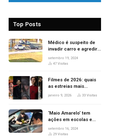
Top Posts
Médico é suspeito de
invadir carro e agredir
delegado aposentado
setembro 19, 2024
durante confusão no
47
Visitas
trânsito
Filmes de 2026: quais
as estreias mais
aguardadas do ano?
janeiro 9, 2026
33
Visitas
Veja principais
lançamentos do cinema
‘Maio Amarelo’ tem
ações em escolas e
ruas para prevenir
setembro 16, 2024
acidentes no trânsito
29
Visitas