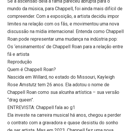
Se a ascensão dela à fama pareceu abrupta para o
mundo da música, para Chappell, foi ainda mais difícil de
compreender. Com a exposição, a artista decidiu impor
limites na relação com os fãs, e movimentou uma nova
discussão na mídia internacional. Entenda como Chappell
Roan pode representar uma mudança na indústria pop:
Os ‘ensinamentos’ de Chappell Roan para a relação entre
fã e artista
Reprodução
Quem é Chappell Roan?
Nascida em Willard, no estado do Missouri, Kayleigh
Rose Amstutz tem 26 anos. Ela adotou o nome de
Chappell Roan como sua alcunha artística – sua versão
“drag queen”.
ENTREVISTA: Chappell fala ao g1
Ela investe na carreira musical há anos, chegou a perder
o contrato com a gravadora e quase desistiu do sonho
de ser artista. Mas em 2023, Chappell fez uma nova