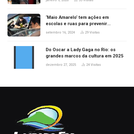
janeiro 9, 2026
33
Visitas
‘Maio Amarelo’ tem ações em
escolas e ruas para prevenir
acidentes no trânsito no AP
setembro 16, 2024
29
Visitas
Do Oscar a Lady Gaga no Rio: os
grandes marcos da cultura em 2025
dezembro 27, 2025
24
Visitas