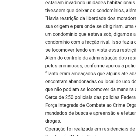
estariam invadindo unidades habitacionai
tivessem que deixar os condomínios, além 
“Havia restrição da liberdade dos moradore
sua origem e para onde se dirigiriam, uma
um condomínio que estava sob, digamos as
condomínio com a facção rival. Isso fazi
se locomover tendo em vista essa restriçã
Além do controle da adminstração dos re
pelos criminosos, conforme apurou a políci
“Tanto eram ameaçados que alguns até ab
encontram abandonadas ou local de uso de
que não podiam se locomover da maneira 
Cerca de 250 policiais das polícias Federal,
Força Integrada de Combate ao Crime Org
mandados de busca e apreensão e efetuara
drogas.
Operação foi realizada em residenciais d