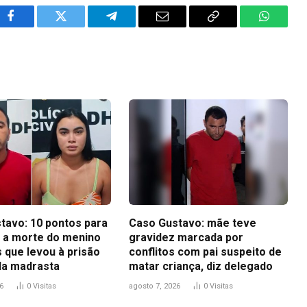
Facebook
Twitter
Telegram
Email
Copy
WhatsA
Link
tavo: 10 pontos para
Caso Gustavo: mãe teve
 a morte do menino
gravidez marcada por
 que levou à prisão
conflitos com pai suspeito de
 da madrasta
matar criança, diz delegado
6
0
Visitas
agosto 7, 2026
0
Visitas