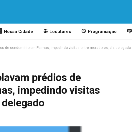
Nossa Cidade
Locutores
Programação
ios de condomínio em Palmas, impedindo visitas entre moradores, diz delegado
olavam prédios de
s, impedindo visitas
z delegado