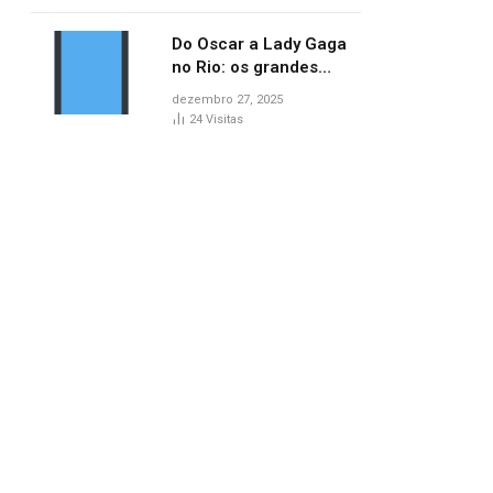
no AP
Do Oscar a Lady Gaga
no Rio: os grandes
marcos da cultura em
dezembro 27, 2025
2025
24
Visitas