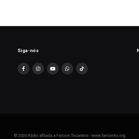
Siga-nós
Facebook
Instagram
YouTube
WhatsApp
TikTok
© 2026 Rádio afiliada a Farcom Tocantins - www.farcomto.org