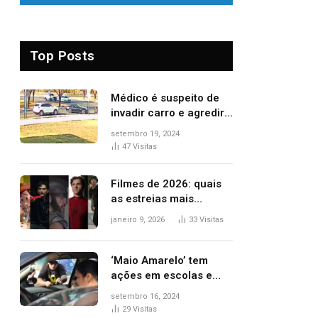
Top Posts
Médico é suspeito de
invadir carro e agredir
delegado aposentado
setembro 19, 2024
durante confusão no
47
Visitas
trânsito
Filmes de 2026: quais
as estreias mais
aguardadas do ano?
janeiro 9, 2026
33
Visitas
Veja principais
lançamentos do cinema
‘Maio Amarelo’ tem
ações em escolas e
ruas para prevenir
setembro 16, 2024
acidentes no trânsito
29
Visitas