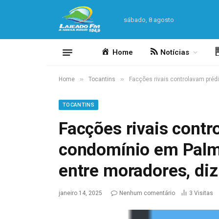
sábado, 8 agosto
Home
Notícias
»
»
Home
Tocantins
Facções rivais controlavam préd
TOCANTINS
Facções rivais contr
condomínio em Palma
entre moradores, di
janeiro 14, 2025
Nenhum comentário
3
Visitas