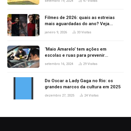
setembro 19, 2024
47
Visitas
Filmes de 2026: quais as estreias
mais aguardadas do ano? Veja
principais lançamentos do cinema
janeiro 9, 2026
33
Visitas
‘Maio Amarelo’ tem ações em
escolas e ruas para prevenir
acidentes no trânsito no AP
setembro 16, 2024
29
Visitas
Do Oscar a Lady Gaga no Rio: os
grandes marcos da cultura em 2025
dezembro 27, 2025
24
Visitas