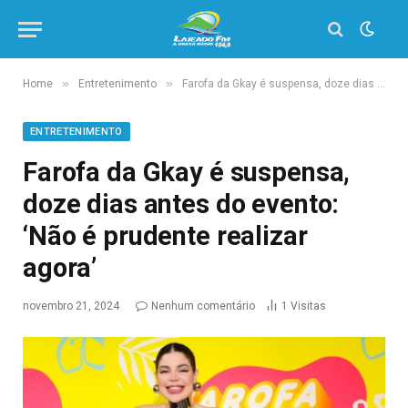
»
»
Home
Entretenimento
Farofa da Gkay é suspensa, doze dias antes do evento: ‘Não é prudente realizar agora’
ENTRETENIMENTO
Farofa da Gkay é suspensa,
doze dias antes do evento:
‘Não é prudente realizar
agora’
novembro 21, 2024
Nenhum comentário
1
Visitas