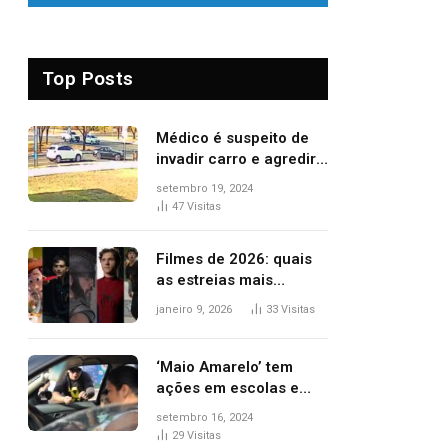
Top Posts
Médico é suspeito de
invadir carro e agredir
delegado aposentado
setembro 19, 2024
durante confusão no
47
Visitas
trânsito
Filmes de 2026: quais
as estreias mais
aguardadas do ano?
janeiro 9, 2026
33
Visitas
Veja principais
lançamentos do cinema
‘Maio Amarelo’ tem
ações em escolas e
ruas para prevenir
setembro 16, 2024
acidentes no trânsito
29
Visitas