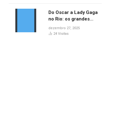
no AP
Do Oscar a Lady Gaga
no Rio: os grandes
marcos da cultura em
dezembro 27, 2025
2025
24
Visitas