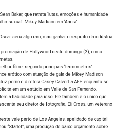
 Sean Baker, que retrata ‘lutas, emoções e humanidade
lho sexual’. Mikey Madison em ‘Anora’
scar seria algo raro, mas ganhar o respeito da indústria
ior premiação de Hollywood neste domingo (2), como
 metas.
 melhor filme, segundo principais ‘termômetros’
ance erótico com atuação de gala de Mikey Madison
atriz pornô e diretora Casey Calvert à AFP enquanto se
plícita em um estúdio em Valle de San Fernando.
 tem a habilidade para isso. Ele também é o único que
escenta seu diretor de fotografia, Eli Cross, um veterano
este vale perto de Los Angeles, apelidado de capital
ilmou “Starlet”, uma produção de baixo orçamento sobre