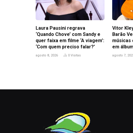
Laura Pausini regrava
Vitor Kl
‘Quando Chove’ com Sandy e
Barão Ve
quer faixa em filme ‘A viagem’:
músicas 
‘Com quem preciso falar?’
em álbum
agosto 8, 2026
0
Visitas
agosto 7, 202