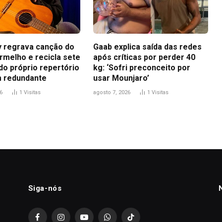
ey regrava canção do
Gaab explica saída das redes
rmelho e recicla sete
após críticas por perder 40
do próprio repertório
kg: ‘Sofri preconceito por
 redundante
usar Mounjaro’
6
1
Visitas
agosto 7, 2026
1
Visitas
Siga-nós
Facebook
Instagram
YouTube
WhatsApp
TikTok