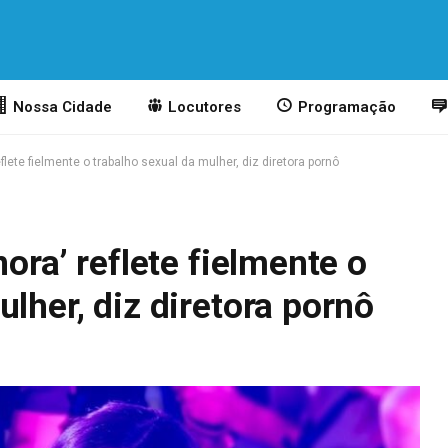
Nossa Cidade
Locutores
Programação
eflete fielmente o trabalho sexual da mulher, diz diretora pornô
nora’ reflete fielmente o
lher, diz diretora pornô