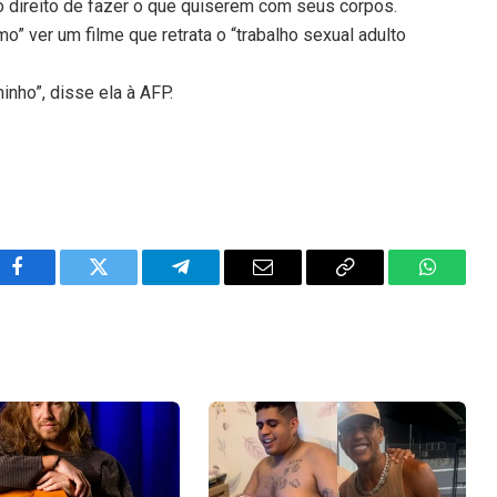
o direito de fazer o que quiserem com seus corpos.
o” ver um filme que retrata o “trabalho sexual adulto
nho”, disse ela à AFP.
Facebook
Twitter
Telegram
Email
Copy
WhatsA
Link