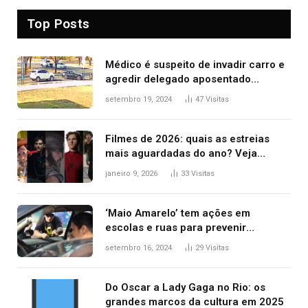
Top Posts
Médico é suspeito de invadir carro e
agredir delegado aposentado
durante confusão no trânsito
setembro 19, 2024
47
Visitas
Filmes de 2026: quais as estreias
mais aguardadas do ano? Veja
principais lançamentos do cinema
janeiro 9, 2026
33
Visitas
‘Maio Amarelo’ tem ações em
escolas e ruas para prevenir
acidentes no trânsito no AP
setembro 16, 2024
29
Visitas
Do Oscar a Lady Gaga no Rio: os
grandes marcos da cultura em 2025