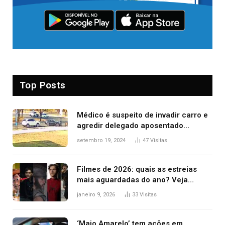
Top Posts
Médico é suspeito de invadir carro e
agredir delegado aposentado
durante confusão no trânsito
setembro 19, 2024
47
Visitas
Filmes de 2026: quais as estreias
mais aguardadas do ano? Veja
principais lançamentos do cinema
janeiro 9, 2026
33
Visitas
‘Maio Amarelo’ tem ações em