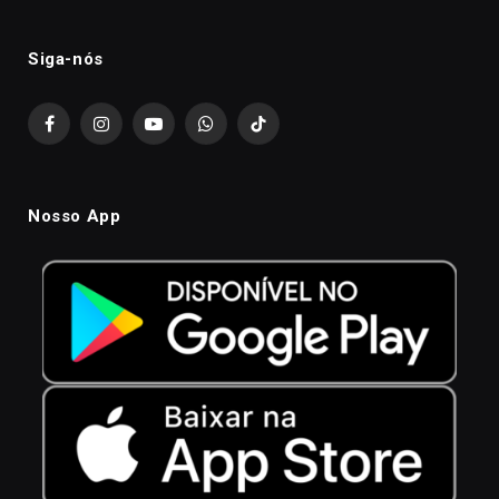
Siga-nós
Facebook
Instagram
YouTube
WhatsApp
TikTok
Nosso App