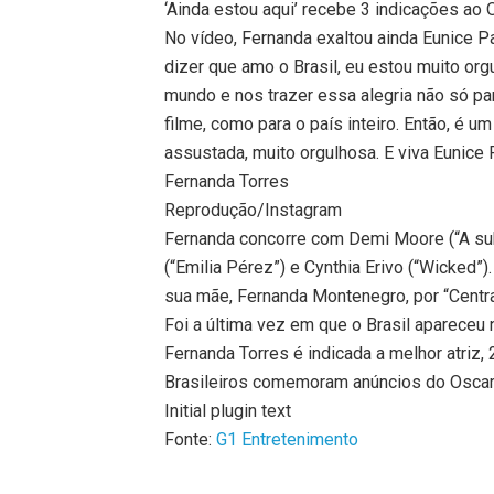
‘Ainda estou aqui’ recebe 3 indicações ao 
No vídeo, Fernanda exaltou ainda Eunice Pa
dizer que amo o Brasil, eu estou muito org
mundo e nos trazer essa alegria não só pa
filme, como para o país inteiro. Então, é u
assustada, muito orgulhosa. E viva Eunice P
Fernanda Torres
Reprodução/Instagram
Fernanda concorre com Demi Moore (“A subs
(“Emilia Pérez”) e Cynthia Erivo (“Wicked”
sua mãe, Fernanda Montenegro, por “Central
Foi a última vez em que o Brasil apareceu 
Fernanda Torres é indicada a melhor atriz
Brasileiros comemoram anúncios do Osca
Initial plugin text
Fonte:
G1 Entretenimento