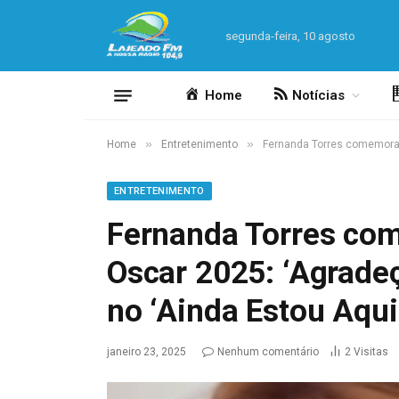
segunda-feira, 10 agosto
Home
Notícias
»
»
Home
Entretenimento
Fernanda Torres comemora i
ENTRETENIMENTO
Fernanda Torres co
Oscar 2025: ‘Agradeç
no ‘Ainda Estou Aqui
janeiro 23, 2025
Nenhum comentário
2
Visitas