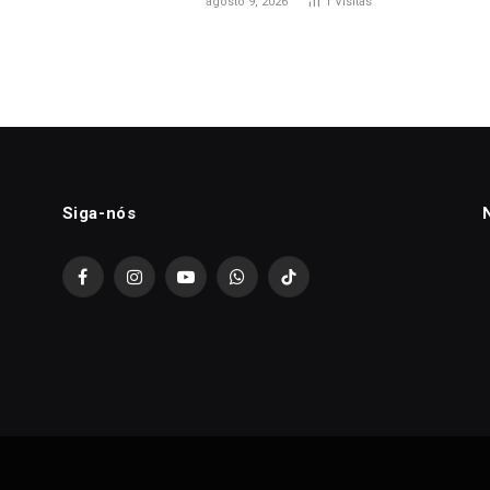
agosto 9, 2026
1
Visitas
Siga-nós
Facebook
Instagram
YouTube
WhatsApp
TikTok