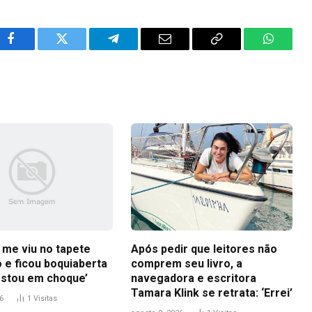
Facebook
Twitter
Telegram
Email
Copy
WhatsA
Link
 me viu no tapete
Após pedir que leitores não
 e ficou boquiaberta
comprem seu livro, a
estou em choque’
navegadora e escritora
Tamara Klink se retrata: ‘Errei’
6
1
Visitas