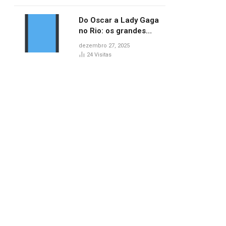
no AP
Do Oscar a Lady Gaga
no Rio: os grandes
marcos da cultura em
dezembro 27, 2025
2025
24
Visitas