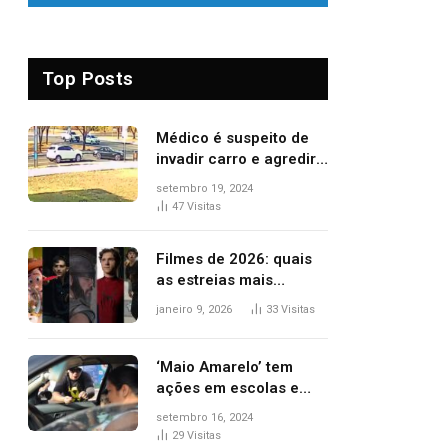
Top Posts
Médico é suspeito de
invadir carro e agredir
delegado aposentado
setembro 19, 2024
durante confusão no
47
Visitas
trânsito
Filmes de 2026: quais
as estreias mais
aguardadas do ano?
janeiro 9, 2026
33
Visitas
Veja principais
lançamentos do cinema
‘Maio Amarelo’ tem
ações em escolas e
ruas para prevenir
setembro 16, 2024
acidentes no trânsito
29
Visitas