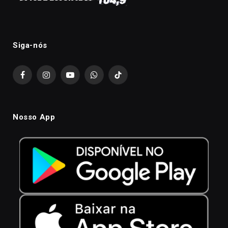
Siga-nós
Facebook
Instagram
YouTube
WhatsApp
TikTok
Nosso App