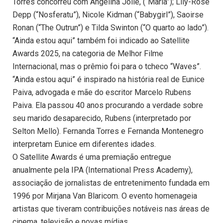
Torres concorreu com Angelina Jolie, (“Maria”); Lily-Rose
Depp (“Nosferatu”), Nicole Kidman (“Babygirl”), Saoirse
Ronan (“The Outrun”) e Tilda Swinton (“O quarto ao lado”).
“Ainda estou aqui” também foi indicado ao Satellite
Awards 2025, na categoria de Melhor Filme
Internacional, mas o prêmio foi para o tcheco “Waves”.
“Ainda estou aqui” é inspirado na história real de Eunice
Paiva, advogada e mãe do escritor Marcelo Rubens
Paiva. Ela passou 40 anos procurando a verdade sobre
seu marido desaparecido, Rubens (interpretado por
Selton Mello). Fernanda Torres e Fernanda Montenegro
interpretam Eunice em diferentes idades.
O Satellite Awards é uma premiação entregue
anualmente pela IPA (International Press Academy),
associação de jornalistas de entretenimento fundada em
1996 por Mirjana Van Blaricom. O evento homenageia
artistas que tiveram contribuições notáveis nas áreas de
cinema, televisão e novas mídias.