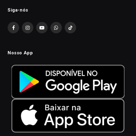
Siga-nós
Facebook
Instagram
YouTube
WhatsApp
TikTok
Nosso App