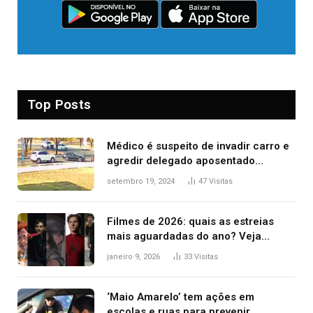
Top Posts
Médico é suspeito de invadir carro e
agredir delegado aposentado
durante confusão no trânsito
setembro 19, 2024
47
Visitas
Filmes de 2026: quais as estreias
mais aguardadas do ano? Veja
principais lançamentos do cinema
janeiro 9, 2026
33
Visitas
‘Maio Amarelo’ tem ações em
escolas e ruas para prevenir