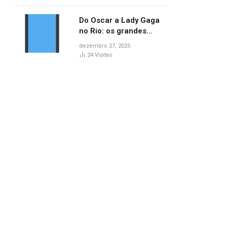
no AP
Do Oscar a Lady Gaga
no Rio: os grandes
marcos da cultura em
dezembro 27, 2025
2025
24
Visitas