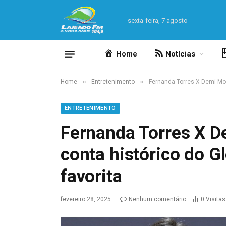
sexta-feira, 7 agosto
Home
Notícias
»
»
Home
Entretenimento
Fernanda Torres X Demi Moor
ENTRETENIMENTO
Fernanda Torres X D
conta histórico do Gl
favorita
fevereiro 28, 2025
Nenhum comentário
0
Visitas