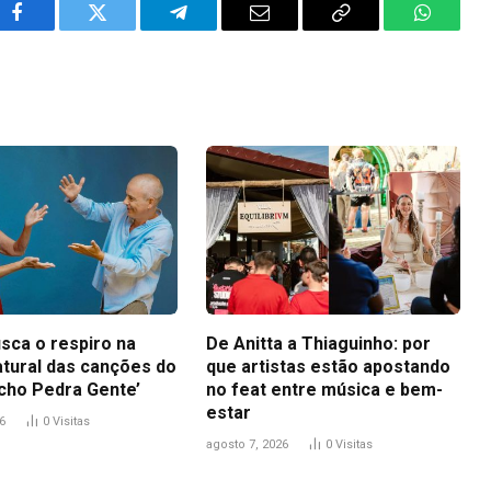
Facebook
Twitter
Telegram
Email
Copy
WhatsA
Link
sca o respiro na
De Anitta a Thiaguinho: por
atural das canções do
que artistas estão apostando
icho Pedra Gente’
no feat entre música e bem-
estar
6
0
Visitas
agosto 7, 2026
0
Visitas