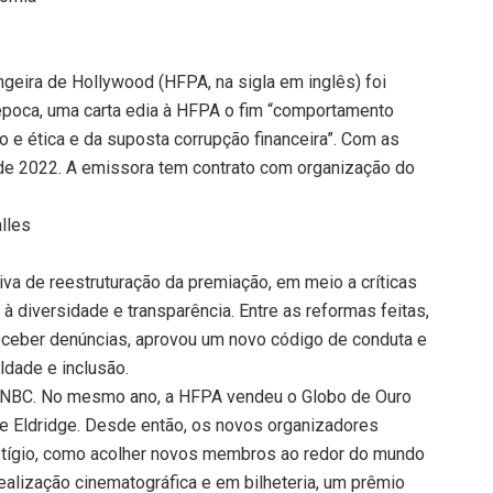
geira de Hollywood (HFPA, na sigla em inglês) foi
 época, uma carta edia à HFPA o fim “comportamento
mo e ética e da suposta corrupção financeira”. Com as
de 2022. A emissora tem contrato com organização do
alles
tiva de reestruturação da premiação, em meio a críticas
 à diversidade e transparência. Entre as reformas feitas,
 receber denúncias, aprovou um novo código de conduta e
ldade e inclusão.
la NBC. No mesmo ano, a HFPA vendeu o Globo de Ouro
 e Eldridge. Desde então, os novos organizadores
stígio, como acolher novos membros ao redor do mundo
realização cinematográfica e em bilheteria, um prêmio