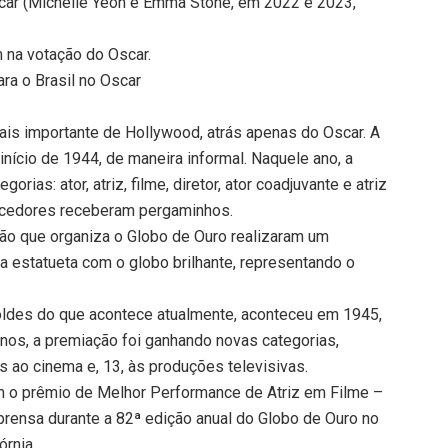
car (Michelle Yeoh e Emma Stone, em 2022 e 2023,
 na votação do Oscar.
ara o Brasil no Oscar
is importante de Hollywood, atrás apenas do Oscar. A
nício de 1944, de maneira informal. Naquele ano, a
rias: ator, atriz, filme, diretor, ator coadjuvante e atriz
encedores receberam pergaminhos.
ão que organiza o Globo de Ouro realizaram um
a estatueta com o globo brilhante, representando o
moldes do que acontece atualmente, aconteceu em 1945,
anos, a premiação foi ganhando novas categorias,
 ao cinema e, 13, às produções televisivas.
om o prêmio de Melhor Performance de Atriz em Filme –
mprensa durante a 82ª edição anual do Globo de Ouro no
fórnia