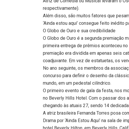
Atriz de Comédia ou Musical levaram o Os
respectivamente).
Além disso, são muitos fatores que pesam
‘Ainda estou aqui’ consegue feito inédito p
O Globo de Ouro e sua credibilidade
O Globo de Ouro é a segunda premiação ma
primeira entrega de prêmios aconteceu no i
premiação era dividida em apenas seis catego
coadjuvante. Em vez de estatuetas, os v
No ano seguinte, os membros da associaç
concurso para definir o desenho da clássic
mundo, em um pedestal cilíndrico.
O primeiro evento de gala da festa, nos 
no Beverly Hills Hotel. Com o passar dos 
chegando às atuais 27, sendo 14 dedicadas
A atriz brasileira Fernanda Torres posa c
Drama por ‘Ainda Estou Aqui’ na sala de i
hotel Beverly Hilton, em Beverly Hills, Cali