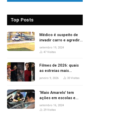
Top Posts
Médico é suspeito de
invadir carro e agredir
delegado aposentado
setembro 19, 2024
durante confusão no
47
Visitas
trânsito
Filmes de 2026: quais
as estreias mais
aguardadas do ano?
janeiro 9, 2026
33
Visitas
Veja principais
lançamentos do cinema
‘Maio Amarelo’ tem
ações em escolas e
ruas para prevenir
setembro 16, 2024
acidentes no trânsito
29
Visitas