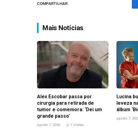
COMPARTILHAR.
Mais Notícias
Alex Escobar passa por
Lucina bu
cirurgia para retirada de
leveza n
tumor e comemora: ‘Dei um
álbum ‘B
grande passo’
agosto 7, 202
agosto 7, 2026
1
Visitas