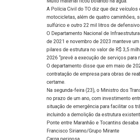
Muito material ficou boiando na água.
A Polícia Civil do TO diz que dez veículos
motocicletas, além de quatro caminhões, 
sulfúrico e outro 22 mil litros de defensivo
O Departamento Nacional de Infraestrutur
de 2021 e novembro de 2023 manteve um co
pilares de estrutura no valor de R$ 3,5 mil
2026 “prevê a execução de serviços para m
O departamento disse que em maio de 202
contratação de empresa para obras de rea
certame.
Na segunda-feira (23), o Ministro dos Tra
no prazo de um ano, com investimento ent
situação de emergência para facilitar os t
incluindo a demolição da estrutura existent
Ponte entre Maranhão e Tocantins desaba 
Francisco Sirianno/Grupo Mirante
Carga perigosa