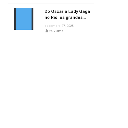
no AP
Do Oscar a Lady Gaga
no Rio: os grandes
marcos da cultura em
dezembro 27, 2025
2025
24
Visitas