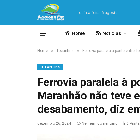
quinta-feira, 6 agosto
Home
Notícias
»
»
Home
Tocantins
Ferrovia paralela à ponte entre
TOCANTINS
Ferrovia paralela à p
Maranhão não teve e
desabamento, diz e
dezembro 26, 2024
Nenhum comentário
6
Visit