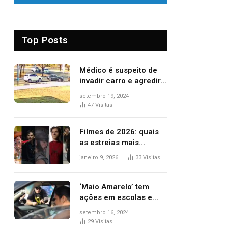
Top Posts
Médico é suspeito de
invadir carro e agredir
delegado aposentado
setembro 19, 2024
durante confusão no
47
Visitas
trânsito
Filmes de 2026: quais
as estreias mais
aguardadas do ano?
janeiro 9, 2026
33
Visitas
Veja principais
lançamentos do cinema
‘Maio Amarelo’ tem
ações em escolas e
ruas para prevenir
setembro 16, 2024
acidentes no trânsito
29
Visitas