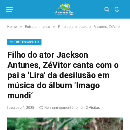
»
»
Home
Entretenimento
Filho do ator Jackson Antunes, ZéVitor canta com o pai a ‘Lira’ da desilusão em música do álbum ‘Imago mundi’
ENTRETENIMENTO
Filho do ator Jackson
Antunes, ZéVitor canta com o
pai a ‘Lira’ da desilusão em
música do álbum ‘Imago
mundi’
fevereiro 4, 2025
Nenhum comentário
2
Visitas