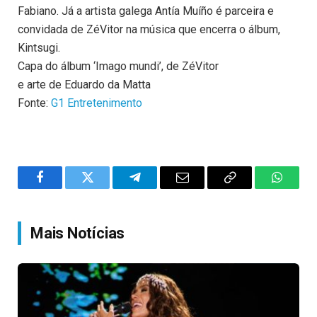
Fabiano. Já a artista galega Antía Muíño é parceira e
convidada de ZéVitor na música que encerra o álbum,
Kintsugi.
Capa do álbum ‘Imago mundi’, de ZéVitor
e arte de Eduardo da Matta
Fonte:
G1 Entretenimento
Facebook
Twitter
Telegram
Email
Copy
WhatsA
Link
Mais Notícias