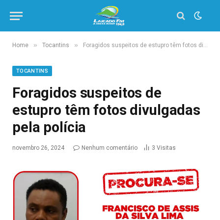
»
»
Home
Tocantins
Foragidos suspeitos de estupro têm fotos divulgadas pela polícia
TOCANTINS
Foragidos suspeitos de
estupro têm fotos divulgadas
pela polícia
novembro 26, 2024
Nenhum comentário
3
Visitas