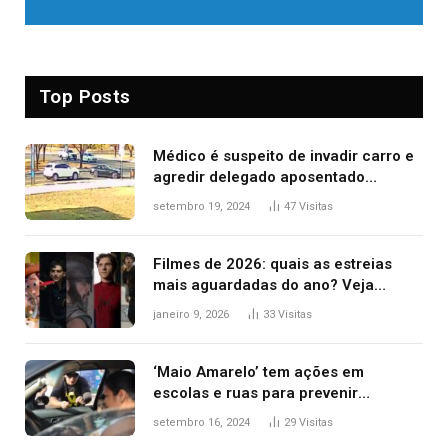
Top Posts
Médico é suspeito de invadir carro e
agredir delegado aposentado
durante confusão no trânsito
setembro 19, 2024
47
Visitas
Filmes de 2026: quais as estreias
mais aguardadas do ano? Veja
principais lançamentos do cinema
janeiro 9, 2026
33
Visitas
‘Maio Amarelo’ tem ações em
escolas e ruas para prevenir
acidentes no trânsito no AP
setembro 16, 2024
29
Visitas