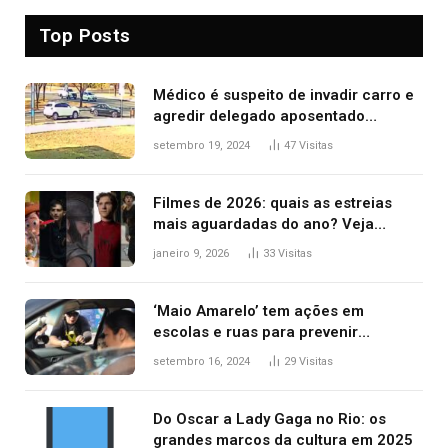
Top Posts
Médico é suspeito de invadir carro e
agredir delegado aposentado
durante confusão no trânsito
setembro 19, 2024
47
Visitas
Filmes de 2026: quais as estreias
mais aguardadas do ano? Veja
principais lançamentos do cinema
janeiro 9, 2026
33
Visitas
‘Maio Amarelo’ tem ações em
escolas e ruas para prevenir
acidentes no trânsito no AP
setembro 16, 2024
29
Visitas
Do Oscar a Lady Gaga no Rio: os
grandes marcos da cultura em 2025