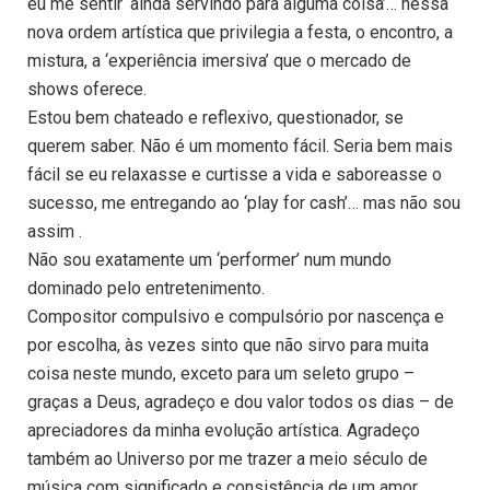
eu me sentir ‘ainda servindo para alguma coisa’… nessa
nova ordem artística que privilegia a festa, o encontro, a
mistura, a ‘experiência imersiva’ que o mercado de
shows oferece.
Estou bem chateado e reflexivo, questionador, se
querem saber. Não é um momento fácil. Seria bem mais
fácil se eu relaxasse e curtisse a vida e saboreasse o
sucesso, me entregando ao ‘play for cash’… mas não sou
assim .
Não sou exatamente um ‘performer’ num mundo
dominado pelo entretenimento.
Compositor compulsivo e compulsório por nascença e
por escolha, às vezes sinto que não sirvo para muita
coisa neste mundo, exceto para um seleto grupo –
graças a Deus, agradeço e dou valor todos os dias – de
apreciadores da minha evolução artística. Agradeço
também ao Universo por me trazer a meio século de
música com significado e consistência de um amor