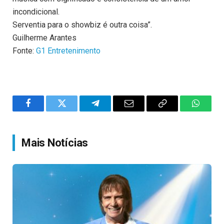
incondicional.
Serventia para o showbiz é outra coisa”.
Guilherme Arantes
Fonte:
G1 Entretenimento
Facebook
Twitter
Telegram
Email
Copy
WhatsA
Link
Mais Notícias