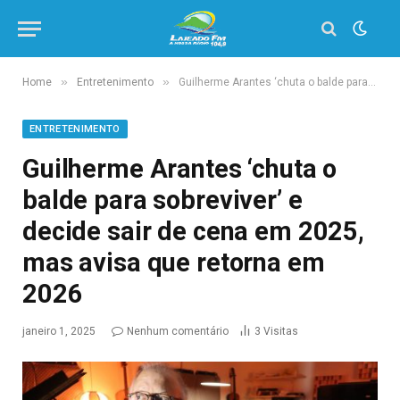
»
»
Home
Entretenimento
Guilherme Arantes ‘chuta o balde para sobreviver’ e decide sair de cena em 2025, mas avisa que retorna em 2026
ENTRETENIMENTO
Guilherme Arantes ‘chuta o
balde para sobreviver’ e
decide sair de cena em 2025,
mas avisa que retorna em
2026
janeiro 1, 2025
Nenhum comentário
3
Visitas