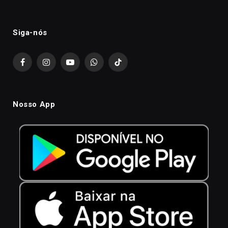
Siga-nós
Facebook
Instagram
YouTube
WhatsApp
TikTok
Nosso App