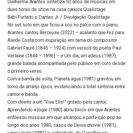
Guilherme Arantes sintetiza 50 anos de músicas em
duas horas de show na casa carioca Qualistage
Babi Furtado e Dantas Jr. / Divulgação Qualistage
No set solo em que ficou a sós no palco com o piano,
Arantes cantou Berceuse (2022) – acalanto que fez para
Alaíde Costa com inspiração em tema do compositor
Gabriel Fauré (1845 – 1924) com versos do poeta Paul
Verlaine (1844 – 1896) – e Um dia, um adeus (1987),
grande balada acompanhada pelo público em coro desde
o primeiro verso.
Com a banda de volta, Planeta água (1981) gravitou em
torno de arranjo épico, evidenciando a total sintonia entre
cantor e banda.
Com direito a um “Viva Elis!” gritado pelo cantor,
Aprendendo a jogar (1980) abriu bloco em que Arantes
enfileirou músicas em que alcançou a perfeição pop ao
longo dos anos 1980, casos de Deixa chover (1981),
Lance legal (1982) e, sobretudo, de O melhor vai