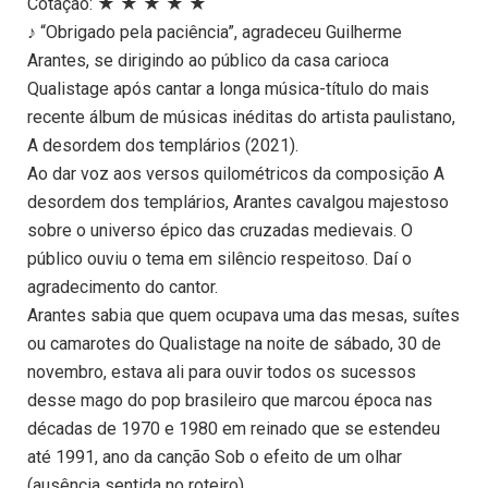
Cotação: ★ ★ ★ ★ ★
♪ “Obrigado pela paciência”, agradeceu Guilherme
Arantes, se dirigindo ao público da casa carioca
Qualistage após cantar a longa música-título do mais
recente álbum de músicas inéditas do artista paulistano,
A desordem dos templários (2021).
Ao dar voz aos versos quilométricos da composição A
desordem dos templários, Arantes cavalgou majestoso
sobre o universo épico das cruzadas medievais. O
público ouviu o tema em silêncio respeitoso. Daí o
agradecimento do cantor.
Arantes sabia que quem ocupava uma das mesas, suítes
ou camarotes do Qualistage na noite de sábado, 30 de
novembro, estava ali para ouvir todos os sucessos
desse mago do pop brasileiro que marcou época nas
décadas de 1970 e 1980 em reinado que se estendeu
até 1991, ano da canção Sob o efeito de um olhar
(ausência sentida no roteiro).