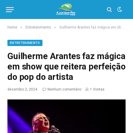
»
»
Home
Entretenimento
Guilherme Arantes faz mágica em show que reitera perfeição do pop do artista
ENTRETENIMENTO
Guilherme Arantes faz mágica
em show que reitera perfeição
do pop do artista
dezembro 2, 2024
Nenhum comentário
1
Visitas