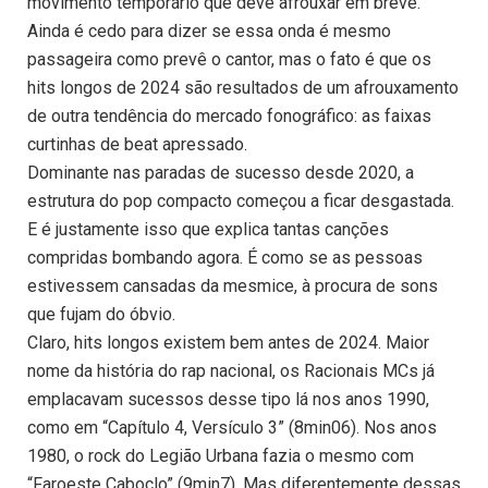
movimento temporário que deve afrouxar em breve.
Ainda é cedo para dizer se essa onda é mesmo
passageira como prevê o cantor, mas o fato é que os
hits longos de 2024 são resultados de um afrouxamento
de outra tendência do mercado fonográfico: as faixas
curtinhas de beat apressado.
Dominante nas paradas de sucesso desde 2020, a
estrutura do pop compacto começou a ficar desgastada.
E é justamente isso que explica tantas canções
compridas bombando agora. É como se as pessoas
estivessem cansadas da mesmice, à procura de sons
que fujam do óbvio.
Claro, hits longos existem bem antes de 2024. Maior
nome da história do rap nacional, os Racionais MCs já
emplacavam sucessos desse tipo lá nos anos 1990,
como em “Capítulo 4, Versículo 3” (8min06). Nos anos
1980, o rock do Legião Urbana fazia o mesmo com
“Faroeste Caboclo” (9min7). Mas diferentemente dessas