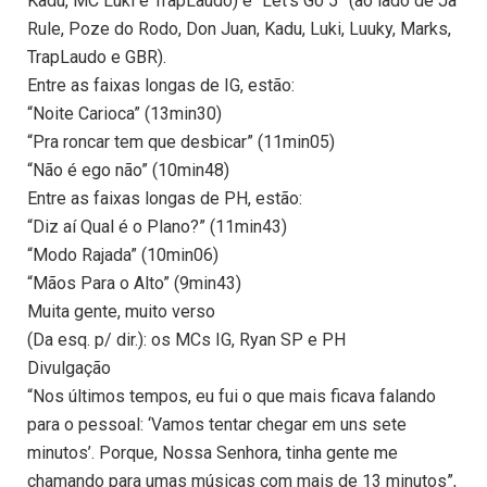
Kadu, MC Luki e TrapLaudo) e “Let’s Go 5” (ao lado de Ja
Rule, Poze do Rodo, Don Juan, Kadu, Luki, Luuky, Marks,
TrapLaudo e GBR).
Entre as faixas longas de IG, estão:
“Noite Carioca” (13min30)
“Pra roncar tem que desbicar” (11min05)
“Não é ego não” (10min48)
Entre as faixas longas de PH, estão:
“Diz aí Qual é o Plano?” (11min43)
“Modo Rajada” (10min06)
“Mãos Para o Alto” (9min43)
Muita gente, muito verso
(Da esq. p/ dir.): os MCs IG, Ryan SP e PH
Divulgação
“Nos últimos tempos, eu fui o que mais ficava falando
para o pessoal: ‘Vamos tentar chegar em uns sete
minutos’. Porque, Nossa Senhora, tinha gente me
chamando para umas músicas com mais de 13 minutos”,