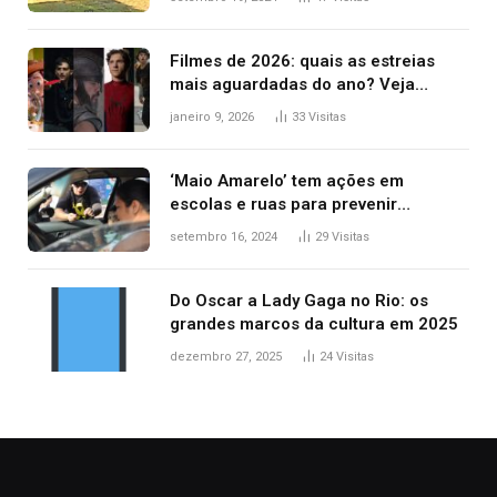
Filmes de 2026: quais as estreias
mais aguardadas do ano? Veja
principais lançamentos do cinema
janeiro 9, 2026
33
Visitas
‘Maio Amarelo’ tem ações em
escolas e ruas para prevenir
acidentes no trânsito no AP
setembro 16, 2024
29
Visitas
Do Oscar a Lady Gaga no Rio: os
grandes marcos da cultura em 2025
dezembro 27, 2025
24
Visitas