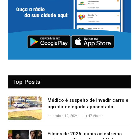
Top Posts
Médico é suspeito de invadir carro e
agredir delegado aposentado
durante confusão no trânsito
setembro 19, 2024
47
Visitas
Filmes de 2026: quais as estreias