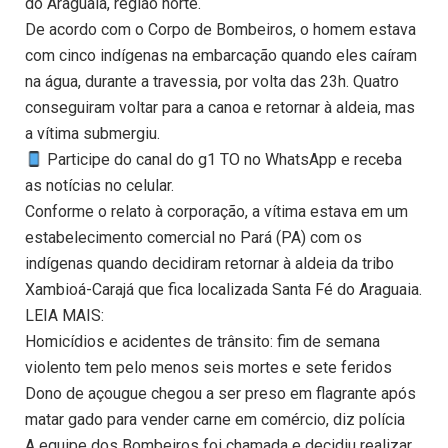
do Araguaia, região norte.
De acordo com o Corpo de Bombeiros, o homem estava
com cinco indígenas na embarcação quando eles caíram
na água, durante a travessia, por volta das 23h. Quatro
conseguiram voltar para a canoa e retornar à aldeia, mas
a vítima submergiu.
Participe do canal do g1 TO no WhatsApp e receba
as notícias no celular.
Conforme o relato à corporação, a vítima estava em um
estabelecimento comercial no Pará (PA) com os
indígenas quando decidiram retornar à aldeia da tribo
Xambioá-Carajá que fica localizada Santa Fé do Araguaia.
LEIA MAIS:
Homicídios e acidentes de trânsito: fim de semana
violento tem pelo menos seis mortes e sete feridos
Dono de açougue chegou a ser preso em flagrante após
matar gado para vender carne em comércio, diz polícia
A equipe dos Bombeiros foi chamada e decidiu realizar