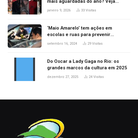
mais aguardadas do ano? Veja
principais lançamentos do cinema
janeiro 9, 2026
33
Visitas
‘Maio Amarelo’ tem ações em
escolas e ruas para prevenir
acidentes no trânsito no AP
setembro 16, 2024
29
Visitas
Do Oscar a Lady Gaga no Rio: os
grandes marcos da cultura em 2025
dezembro 27, 2025
24
Visitas