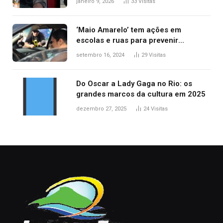
janeiro 9, 2026
33
Visitas
‘Maio Amarelo’ tem ações em
escolas e ruas para prevenir
acidentes no trânsito no AP
setembro 16, 2024
29
Visitas
Do Oscar a Lady Gaga no Rio: os
grandes marcos da cultura em 2025
dezembro 27, 2025
24
Visitas