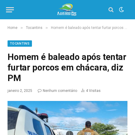
»
»
Home
Tocantins
Homem é baleado após tentar furtar porcos em chácara, diz PM
TOCANTINS
Homem é baleado após tentar
furtar porcos em chácara, diz
PM
janeiro 2, 2025
Nenhum comentário
4
Visitas