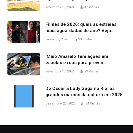
durante confusão no trânsito
setembro 19, 2024
47
Visitas
Filmes de 2026: quais as estreias
mais aguardadas do ano? Veja
principais lançamentos do cinema
janeiro 9, 2026
33
Visitas
‘Maio Amarelo’ tem ações em
escolas e ruas para prevenir
acidentes no trânsito no AP
setembro 16, 2024
29
Visitas
Do Oscar a Lady Gaga no Rio: os
grandes marcos da cultura em 2025
dezembro 27, 2025
24
Visitas