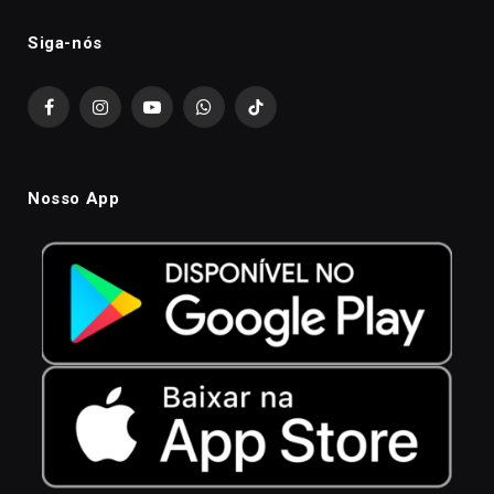
Siga-nós
Facebook
Instagram
YouTube
WhatsApp
TikTok
Nosso App