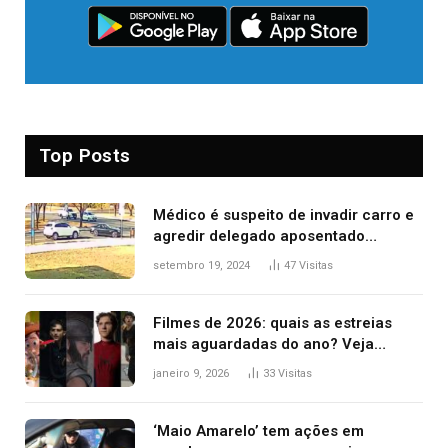
Top Posts
Médico é suspeito de invadir carro e
agredir delegado aposentado
durante confusão no trânsito
setembro 19, 2024
47
Visitas
Filmes de 2026: quais as estreias
mais aguardadas do ano? Veja
principais lançamentos do cinema
janeiro 9, 2026
33
Visitas
‘Maio Amarelo’ tem ações em