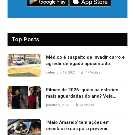
Top Posts
Médico é suspeito de invadir carro e
agredir delegado aposentado
durante confusão no trânsito
setembro 19, 2024
47
Visitas
Filmes de 2026: quais as estreias
mais aguardadas do ano? Veja
principais lançamentos do cinema
janeiro 9, 2026
33
Visitas
‘Maio Amarelo’ tem ações em
escolas e ruas para prevenir