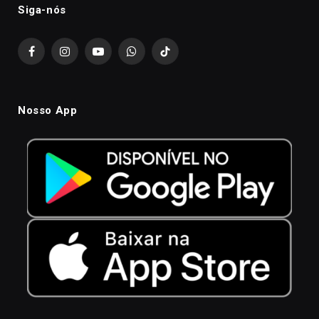
Siga-nós
Facebook
Instagram
YouTube
WhatsApp
TikTok
Nosso App