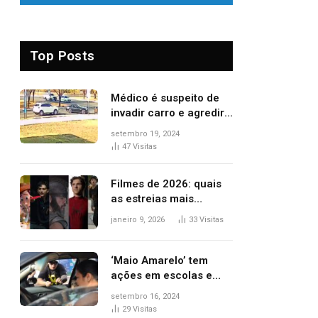
Top Posts
Médico é suspeito de
invadir carro e agredir
delegado aposentado
setembro 19, 2024
durante confusão no
47
Visitas
trânsito
Filmes de 2026: quais
as estreias mais
aguardadas do ano?
janeiro 9, 2026
33
Visitas
Veja principais
lançamentos do cinema
‘Maio Amarelo’ tem
ações em escolas e
ruas para prevenir
setembro 16, 2024
acidentes no trânsito
29
Visitas