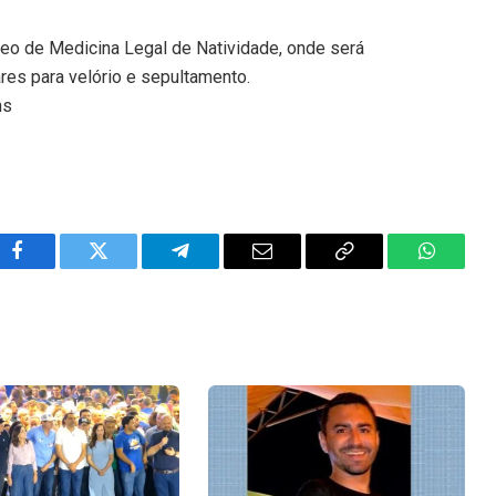
cleo de Medicina Legal de Natividade, onde será
res para velório e sepultamento.
ns
Facebook
Twitter
Telegram
Email
Copy
WhatsA
Link