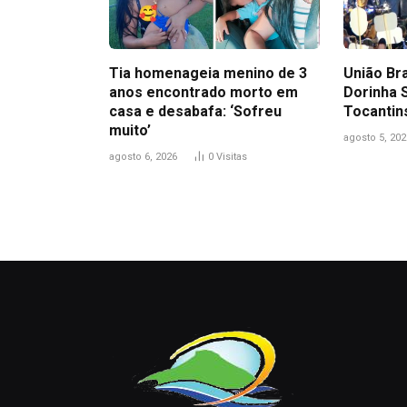
Tia homenageia menino de 3
União Br
anos encontrado morto em
Dorinha 
casa e desabafa: ‘Sofreu
Tocantin
muito’
agosto 5, 202
agosto 6, 2026
0
Visitas