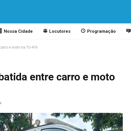
Nossa Cidade
Locutores
Programação
carro e moto na TO-476
tida entre carro e moto
s