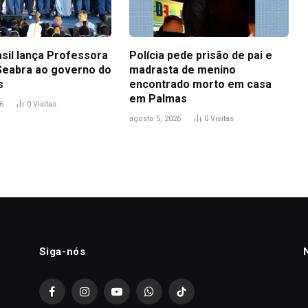
asil lança Professora
Polícia pede prisão de pai e
Seabra ao governo do
madrasta de menino
s
encontrado morto em casa
em Palmas
6
0
Visitas
agosto 5, 2026
0
Visitas
Siga-nós
Facebook
Instagram
YouTube
WhatsApp
TikTok