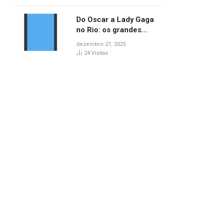
no AP
Do Oscar a Lady Gaga
no Rio: os grandes
marcos da cultura em
dezembro 27, 2025
2025
24
Visitas