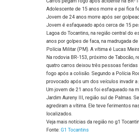
Carros pegam fogo após acidente na BR-15
Adolescente de 15 anos morre e pai fica 
Jovem de 24 anos morre após ser golpeado
Jovem é esfaqueado após cerca de 15 pe
Lagoa do Tocantins, na região central do 
anos por golpes de faca, na madrugada de 
Polícia Militar (PM). A vítima é Lucas Mei
Na rodovia BR-153, próximo de Tabocão, re
quatro carros deixou três pessoas ferida
fogo após a colisão. Segundo a Polícia Rod
provocado após um dos veículos invadir a p
Um jovem de 21 anos foi esfaqueado na ma
Jardim Aureny III, região sul de Palmas. S
agrediram a vítima. Ele teve ferimentos na
localizados.
Veja mais notícias da região no g1 Tocanti
Fonte:
G1 Tocantins