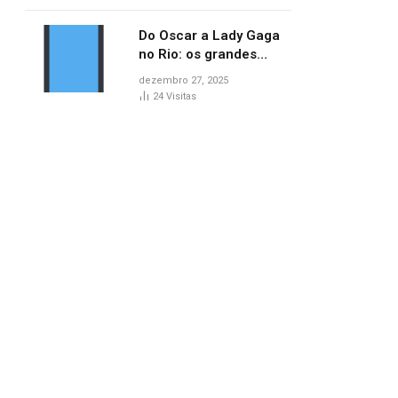
no AP
Do Oscar a Lady Gaga
no Rio: os grandes
marcos da cultura em
dezembro 27, 2025
2025
24
Visitas