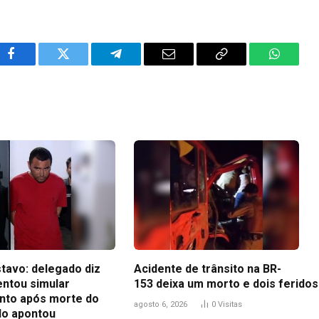
Facebook
Twitter
Telegram
Email
Copy
WhatsA
Link
tavo: delegado diz
Acidente de trânsito na BR-
entou simular
153 deixa um morto e dois feridos
to após morte do
agosto 6, 2026
0
Visitas
udo apontou