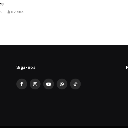
es
6
0
Visitas
Siga-nós
Facebook
Instagram
YouTube
WhatsApp
TikTok