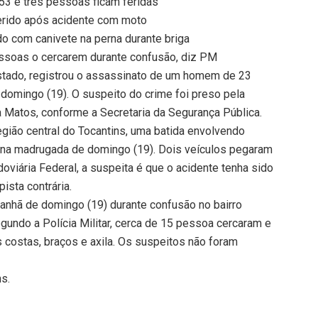
3 e três pessoas ficam feridas
ferido após acidente com moto
 com canivete na perna durante briga
ssoas o cercarem durante confusão, diz PM
estado, registrou o assassinato de um homem de 23
domingo (19). O suspeito do crime foi preso pela
ra Matos, conforme a Secretaria da Segurança Pública.
gião central do Tocantins, uma batida envolvendo
s na madrugada de domingo (19). Dois veículos pegaram
oviária Federal, a suspeita é que o acidente tenha sido
ista contrária.
nhã de domingo (19) durante confusão no bairro
egundo a Polícia Militar, cerca de 15 pessoa cercaram e
s costas, braços e axila. Os suspeitos não foram
ns.