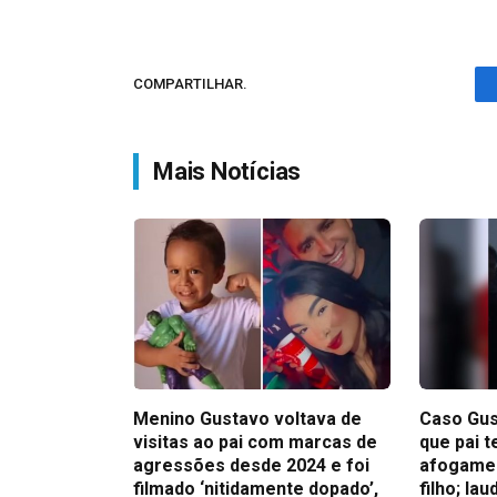
COMPARTILHAR.
Mais Notícias
Menino Gustavo voltava de
Caso Gus
visitas ao pai com marcas de
que pai t
agressões desde 2024 e foi
afogamen
filmado ‘nitidamente dopado’,
filho; la