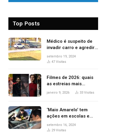
Top Posts
Médico é suspeito de
invadir carro e agredir
delegado aposentado
setembro 19, 2024
durante confusão no
47
Visitas
trânsito
Filmes de 2026: quais
as estreias mais
aguardadas do ano?
janeiro 9, 2026
33
Visitas
Veja principais
lançamentos do cinema
‘Maio Amarelo’ tem
ações em escolas e
ruas para prevenir
setembro 16, 2024
acidentes no trânsito
29
Visitas