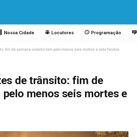
Nossa Cidade
Locutores
Programação
to: fim de semana violento tem pelo menos seis mortes e sete feridos
es de trânsito: fim de
 pelo menos seis mortes e