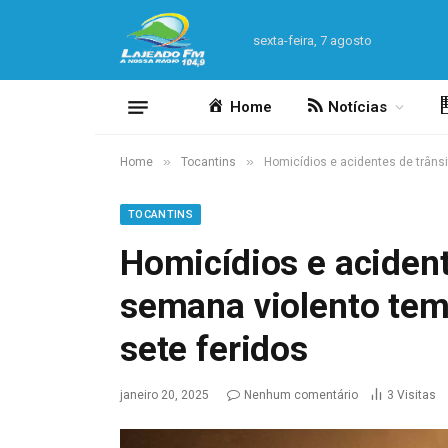
sexta-feira, 7 agosto
Home
Notícias
»
»
Home
Tocantins
Homicídios e acidentes de trânsi
TOCANTINS
Homicídios e acident
semana violento tem
sete feridos
janeiro 20, 2025
Nenhum comentário
3
Visitas