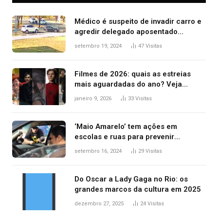
Médico é suspeito de invadir carro e
agredir delegado aposentado
durante confusão no trânsito
setembro 19, 2024
47
Visitas
Filmes de 2026: quais as estreias
mais aguardadas do ano? Veja
principais lançamentos do cinema
janeiro 9, 2026
33
Visitas
‘Maio Amarelo’ tem ações em
escolas e ruas para prevenir
acidentes no trânsito no AP
setembro 16, 2024
29
Visitas
Do Oscar a Lady Gaga no Rio: os
grandes marcos da cultura em 2025
dezembro 27, 2025
24
Visitas