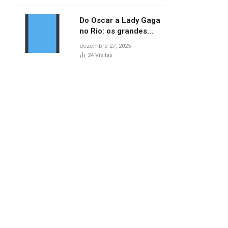
no AP
Do Oscar a Lady Gaga
no Rio: os grandes
marcos da cultura em
dezembro 27, 2025
2025
24
Visitas