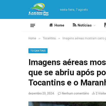
sexta-feira, 7 agosto
Home
Notícias
»
»
Home
Tocantins
Imagens aéreas mostram carro pr
TOCANTINS
Imagens aéreas mos
que se abriu após po
Tocantins e o Maran
dezembro 23, 2024
Nenhum comentário
2
Visit