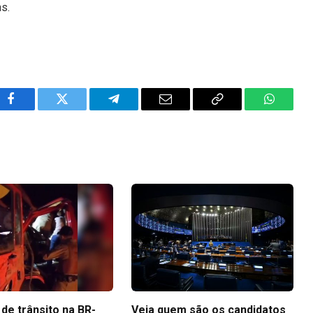
ns.
Facebook
Twitter
Telegram
Email
Copy
WhatsA
Link
de trânsito na BR-
Veja quem são os candidatos