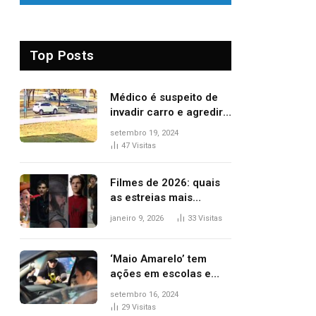
Top Posts
Médico é suspeito de
invadir carro e agredir
delegado aposentado
setembro 19, 2024
durante confusão no
47
Visitas
trânsito
Filmes de 2026: quais
as estreias mais
aguardadas do ano?
janeiro 9, 2026
33
Visitas
Veja principais
lançamentos do cinema
‘Maio Amarelo’ tem
ações em escolas e
ruas para prevenir
setembro 16, 2024
acidentes no trânsito
29
Visitas