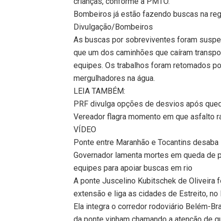
crianças, conforme a PMTO.
Bombeiros já estão fazendo buscas na reg
Divulgação/Bombeiros
As buscas por sobreviventes foram suspen
que um dos caminhões que caíram transport
equipes. Os trabalhos foram retomados p
mergulhadores na água.
LEIA TAMBÉM:
PRF divulga opções de desvios após qued
Vereador flagra momento em que asfalto r
VÍDEO
Ponte entre Maranhão e Tocantins desaba 
Governador lamenta mortes em queda de po
equipes para apoiar buscas em rio
A ponte Juscelino Kubitschek de Oliveira 
extensão e liga as cidades de Estreito, no
Ela integra o corredor rodoviário Belém-Br
da ponte vinham chamando a atenção de q