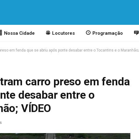
Nossa Cidade
Locutores
Programação
eso em fenda que se abriu após ponte desabar entre o Tocantins e o Maranhão
tram carro preso em fenda
nte desabar entre o
hão; VÍDEO
as