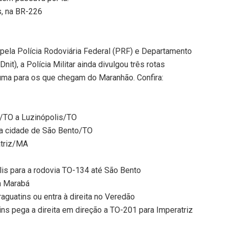
s, na BR-226
 pela Polícia Rodoviária Federal (PRF) e Departamento
nit), a Polícia Militar ainda divulgou três rotas
 uma para os que chegam do Maranhão. Confira:
s/TO a Luzinópolis/TO
na cidade de São Bento/TO
atriz/MA
lis para a rodovia TO-134 até São Bento
a Marabá
raguatins ou entra à direita no Veredão
ns pega a direita em direção a TO-201 para Imperatriz