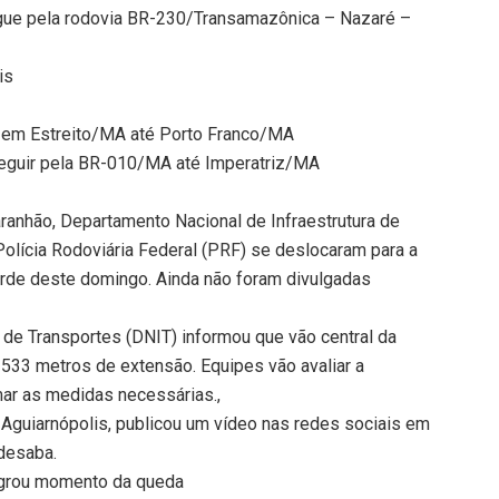
egue pela rodovia BR-230/Transamazônica – Nazaré –
is
em Estreito/MA até Porto Franco/MA
eguir pela BR-010/MA até Imperatriz/MA
anhão, Departamento Nacional de Infraestrutura de
 Polícia Rodoviária Federal (PRF) se deslocaram para a
arde deste domingo. Ainda não foram divulgadas
 de Transportes (DNIT) informou que vão central da
a 533 metros de extensão. Equipes vão avaliar a
mar as medidas necessárias.,
e Aguiarnópolis, publicou um vídeo nas redes sociais em
desaba.
lagrou momento da queda