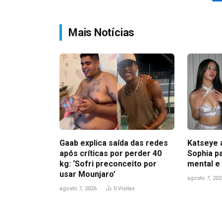
Mais Notícias
Gaab explica saída das redes
Katseye 
após críticas por perder 40
Sophia pa
kg: ‘Sofri preconceito por
mental e
usar Mounjaro’
agosto 7, 202
agosto 7, 2026
0
Visitas