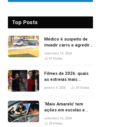
Top Posts
Médico é suspeito de
invadir carro e agredir
delegado aposentado
setembro 19, 2024
durante confusão no
47
Visitas
trânsito
Filmes de 2026: quais
as estreias mais
aguardadas do ano?
janeiro 9, 2026
33
Visitas
Veja principais
lançamentos do cinema
‘Maio Amarelo’ tem
ações em escolas e
ruas para prevenir
setembro 16, 2024
acidentes no trânsito
29
Visitas