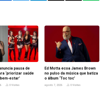
Facebook
Twitter
Telegram
Email
Copy
WhatsA
Link
anuncia pausa de
Ed Motta ecoa James Brown
ra ‘priorizar saúde
no pulso da música que batiza
 bem-estar’
o álbum ‘Toc toc’
6
0
Visitas
agosto 7, 2026
0
Visitas