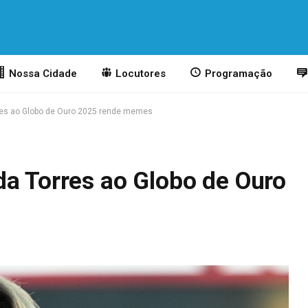
Nossa Cidade
Locutores
Programação
res ao Globo de Ouro 2025 rende memes
da Torres ao Globo de Ouro