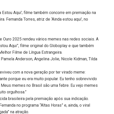
nda Estou Aqui’; filme também concorre em premiação na
a. Fernanda Torres, atriz de ‘Ainda estou aqui’, no
de Ouro 2025 rendeu vários memes nas redes sociais. A
Estou Aqui”, filme original do Globoplay e que também
Melhor Filme de Língua Estrangeira.
Pamela Anderson, Angelina Jolie, Nicole Kidman, Tilda
reviveu com a nova geração por ter virado meme:
te porque eu era muito popular. Eu tenho sobrevivido
. Meus memes no Brasil são uma febre. Eu vejo memes
ito orgulhosa.”
rcida brasileira pela premiação após sua indicação.
Fernanda no programa “Altas Horas” e, ainda, o viral
gada” na atração.