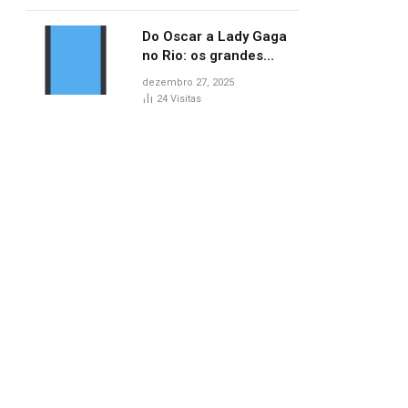
no AP
Do Oscar a Lady Gaga
no Rio: os grandes
marcos da cultura em
dezembro 27, 2025
2025
24
Visitas