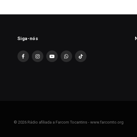
Siga-nós
Facebook
Instagram
YouTube
WhatsApp
TikTok
© 2026 Rádio afiliada a Farcom Tocantins - www.farcomto.org