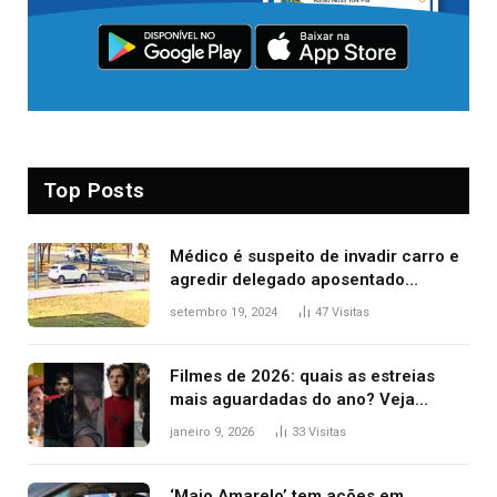
Top Posts
Médico é suspeito de invadir carro e
agredir delegado aposentado
durante confusão no trânsito
setembro 19, 2024
47
Visitas
Filmes de 2026: quais as estreias
mais aguardadas do ano? Veja
principais lançamentos do cinema
janeiro 9, 2026
33
Visitas
‘Maio Amarelo’ tem ações em