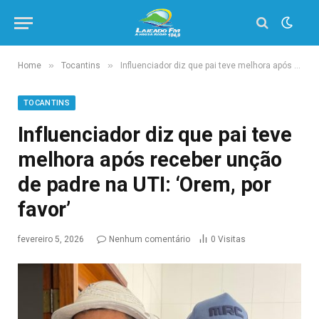
»
»
Home
Tocantins
Influenciador diz que pai teve melhora após receber unção de padre na UTI: ‘Orem, por favor’
TOCANTINS
Influenciador diz que pai teve
melhora após receber unção
de padre na UTI: ‘Orem, por
favor’
fevereiro 5, 2026
Nenhum comentário
0
Visitas