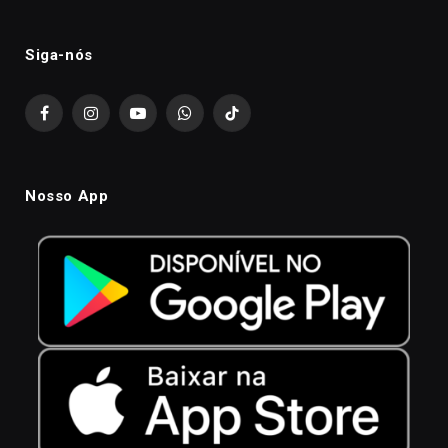
Siga-nós
Facebook
Instagram
YouTube
WhatsApp
TikTok
Nosso App