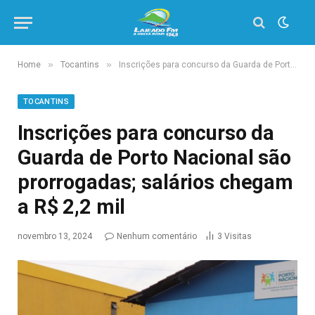
»
»
Home
Tocantins
Inscrições para concurso da Guarda de Porto Nacional são prorrogadas; salários chegam a R$ 2,2 mil
TOCANTINS
Inscrições para concurso da
Guarda de Porto Nacional são
prorrogadas; salários chegam
a R$ 2,2 mil
novembro 13, 2024
Nenhum comentário
3
Visitas