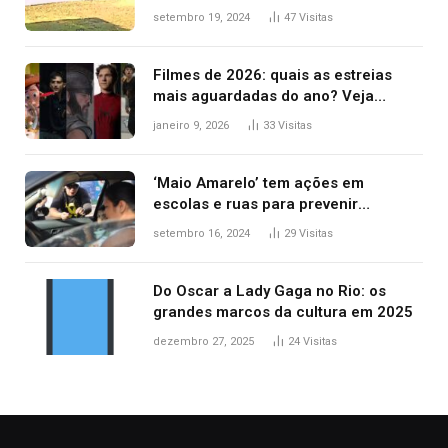
durante confusão no trânsito
setembro 19, 2024
47
Visitas
Filmes de 2026: quais as estreias
mais aguardadas do ano? Veja
principais lançamentos do cinema
janeiro 9, 2026
33
Visitas
‘Maio Amarelo’ tem ações em
escolas e ruas para prevenir
acidentes no trânsito no AP
setembro 16, 2024
29
Visitas
Do Oscar a Lady Gaga no Rio: os
grandes marcos da cultura em 2025
dezembro 27, 2025
24
Visitas