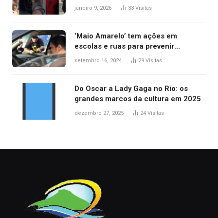
principais lançamentos do cinema
janeiro 9, 2026
33
Visitas
‘Maio Amarelo’ tem ações em
escolas e ruas para prevenir
acidentes no trânsito no AP
setembro 16, 2024
29
Visitas
Do Oscar a Lady Gaga no Rio: os
grandes marcos da cultura em 2025
dezembro 27, 2025
24
Visitas