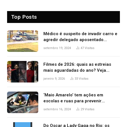
Top Posts
Médico é suspeito de invadir carro e
agredir delegado aposentado
durante confusão no trânsito
setembro 19, 2024
47
Visitas
Filmes de 2026: quais as estreias
mais aguardadas do ano? Veja
principais lançamentos do cinema
janeiro 9, 2026
33
Visitas
‘Maio Amarelo’ tem ações em
escolas e ruas para prevenir
acidentes no trânsito no AP
setembro 16, 2024
29
Visitas
Do Oscar a Lady Gaga no Rio: os