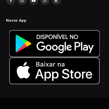
Facebook
Instagram
YouTube
WhatsApp
TikTok
Nosso App