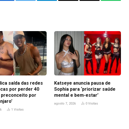
Facebook
Twitter
Telegram
Email
Copy
WhatsA
Link
lica saída das redes
Katseye anuncia pausa de
icas por perder 40
Sophia para ‘priorizar saúde
i preconceito por
mental e bem-estar’
njaro’
agosto 7, 2026
0
Visitas
6
1
Visitas