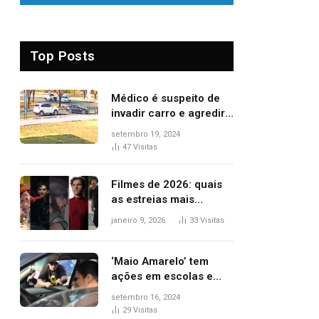
Top Posts
Médico é suspeito de
invadir carro e agredir
delegado aposentado
setembro 19, 2024
durante confusão no
47
Visitas
trânsito
Filmes de 2026: quais
as estreias mais
aguardadas do ano?
janeiro 9, 2026
33
Visitas
Veja principais
lançamentos do cinema
‘Maio Amarelo’ tem
ações em escolas e
ruas para prevenir
setembro 16, 2024
acidentes no trânsito
29
Visitas