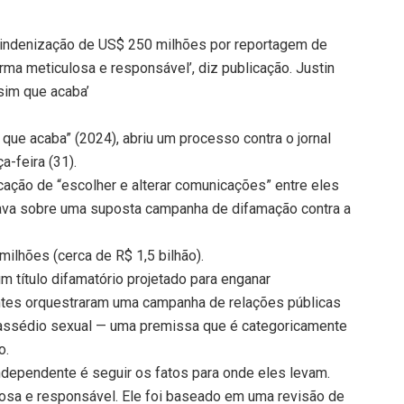
e indenização de US$ 250 milhões por reportagem de
rma meticulosa e responsável’, diz publicação. Justin
sim que acaba’
m que acaba” (2024), abriu um processo contra o jornal
a-feira (31).
ação de “escolher e alterar comunicações” entre eles
va sobre uma suposta campanha de difamação contra a
ilhões (cerca de R$ 1,5 bilhão).
um título difamatório projetado para enganar
ntes orquestraram uma campanha de relações públicas
re assédio sexual — uma premissa que é categoricamente
o.
ndependente é seguir os fatos para onde eles levam.
losa e responsável. Ele foi baseado em uma revisão de