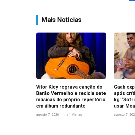
Mais Notícias
Vitor Kley regrava canção do
Gaab exp
Barão Vermelho e recicla sete
após crít
músicas do próprio repertório
kg: ‘Sofr
em álbum redundante
usar Mou
agosto 7, 2026
1
Visitas
agosto 7, 202