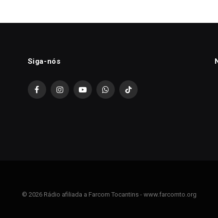
Siga-nós
Facebook
Instagram
YouTube
WhatsApp
TikTok
© 2026 Rádio afiliada a Farcom Tocantins - www.farcomto.org