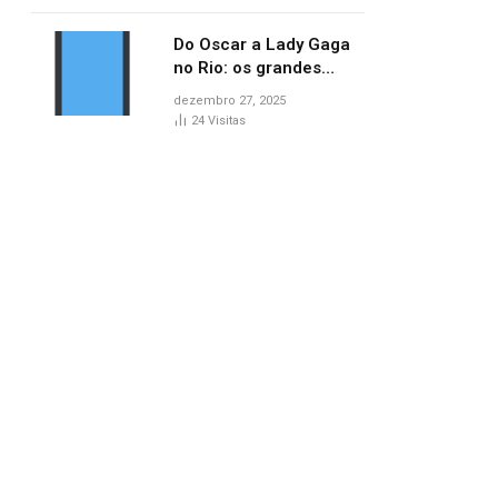
no AP
Do Oscar a Lady Gaga
no Rio: os grandes
marcos da cultura em
dezembro 27, 2025
2025
24
Visitas