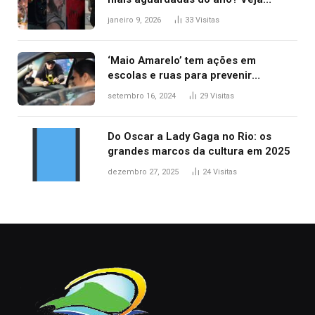
principais lançamentos do cinema
janeiro 9, 2026
33
Visitas
‘Maio Amarelo’ tem ações em
escolas e ruas para prevenir
acidentes no trânsito no AP
setembro 16, 2024
29
Visitas
Do Oscar a Lady Gaga no Rio: os
grandes marcos da cultura em 2025
dezembro 27, 2025
24
Visitas