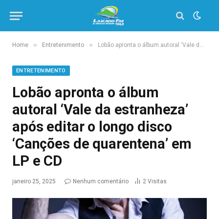
»
»
Home
Entretenimento
Lobão apronta o álbum autoral ‘Vale da estranheza’ após editar o longo disco ‘Canções de quarentena’ em LP e CD
ENTRETENIMENTO
Lobão apronta o álbum
autoral ‘Vale da estranheza’
após editar o longo disco
‘Canções de quarentena’ em
LP e CD
janeiro 25, 2025
Nenhum comentário
2
Visitas