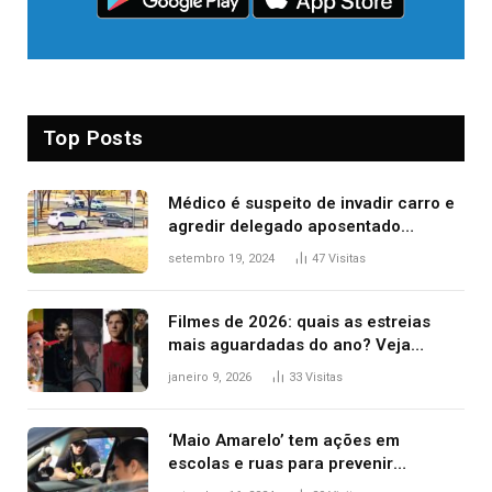
Top Posts
Médico é suspeito de invadir carro e
agredir delegado aposentado
durante confusão no trânsito
setembro 19, 2024
47
Visitas
Filmes de 2026: quais as estreias
mais aguardadas do ano? Veja
principais lançamentos do cinema
janeiro 9, 2026
33
Visitas
‘Maio Amarelo’ tem ações em
escolas e ruas para prevenir
acidentes no trânsito no AP