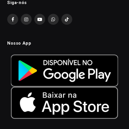
Siga-nós
Facebook
Instagram
YouTube
WhatsApp
TikTok
Nosso App