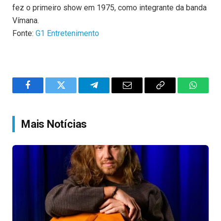
fez o primeiro show em 1975, como integrante da banda
Vímana.
Fonte:
G1 Entretenimento
Facebook
Twitter
Telegram
Email
Copy
WhatsA
Link
Mais Notícias