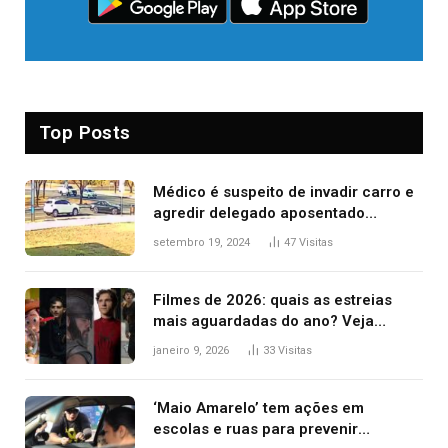
Top Posts
Médico é suspeito de invadir carro e
agredir delegado aposentado
durante confusão no trânsito
setembro 19, 2024
47
Visitas
Filmes de 2026: quais as estreias
mais aguardadas do ano? Veja
principais lançamentos do cinema
janeiro 9, 2026
33
Visitas
‘Maio Amarelo’ tem ações em
escolas e ruas para prevenir