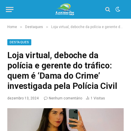
»
»
Home
Destaques
Loja virtual, deboche da polícia e gerente do tráfico: quem é ‘Dama do Crime’ investigada pela Polícia Civil
DESTAQUES
Loja virtual, deboche da
polícia e gerente do tráfico:
quem é ‘Dama do Crime’
investigada pela Polícia Civil
dezembro 13, 2024
Nenhum comentário
1
Visitas