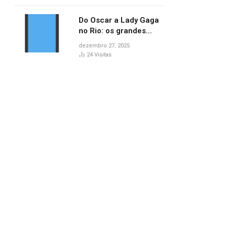
no AP
Do Oscar a Lady Gaga
no Rio: os grandes
marcos da cultura em
dezembro 27, 2025
2025
24
Visitas