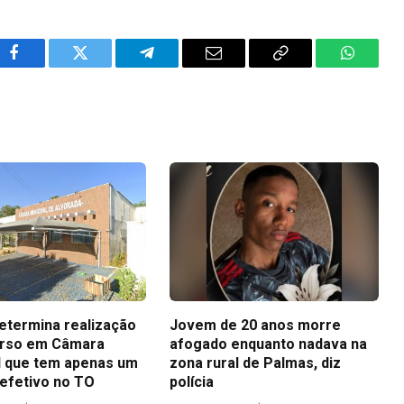
Facebook
Twitter
Telegram
Email
Copy
WhatsA
Link
determina realização
Jovem de 20 anos morre
urso em Câmara
afogado enquanto nadava na
l que tem apenas um
zona rural de Palmas, diz
 efetivo no TO
polícia