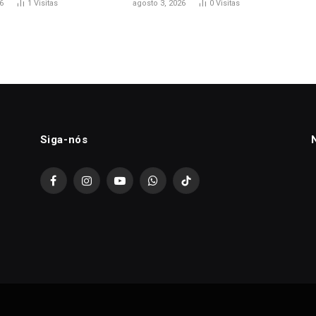
6
1
Visitas
agosto 3, 2026
0
Visitas
Siga-nós
Facebook
Instagram
YouTube
WhatsApp
TikTok