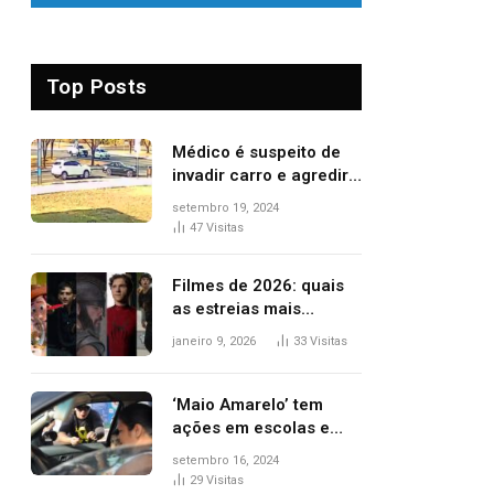
Top Posts
Médico é suspeito de
invadir carro e agredir
delegado aposentado
setembro 19, 2024
durante confusão no
47
Visitas
trânsito
Filmes de 2026: quais
as estreias mais
aguardadas do ano?
janeiro 9, 2026
33
Visitas
Veja principais
lançamentos do cinema
‘Maio Amarelo’ tem
ações em escolas e
ruas para prevenir
setembro 16, 2024
acidentes no trânsito
29
Visitas