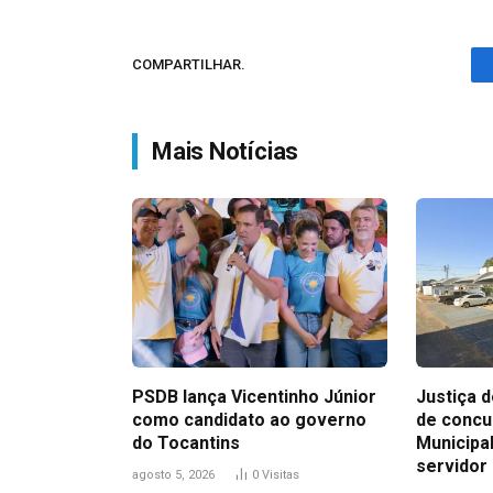
COMPARTILHAR.
Mais Notícias
PSDB lança Vicentinho Júnior
Justiça 
como candidato ao governo
de conc
do Tocantins
Municipa
servidor
agosto 5, 2026
0
Visitas