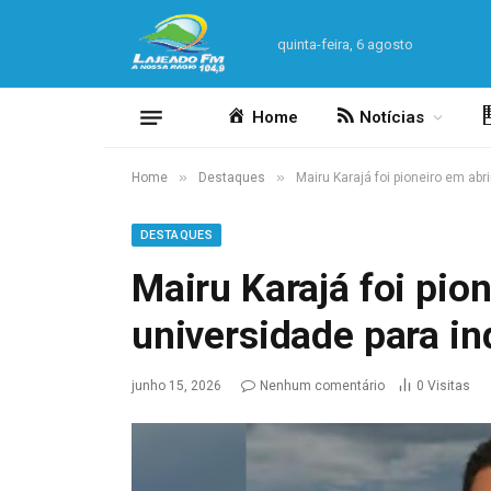
quinta-feira, 6 agosto
Home
Notícias
»
»
Home
Destaques
Mairu Karajá foi pioneiro em abr
DESTAQUES
Mairu Karajá foi pion
universidade para i
junho 15, 2026
Nenhum comentário
0
Visitas