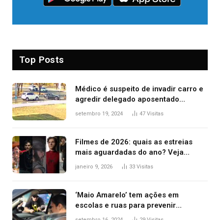
Top Posts
Médico é suspeito de invadir carro e
agredir delegado aposentado
durante confusão no trânsito
setembro 19, 2024
47
Visitas
Filmes de 2026: quais as estreias
mais aguardadas do ano? Veja
principais lançamentos do cinema
janeiro 9, 2026
33
Visitas
‘Maio Amarelo’ tem ações em
escolas e ruas para prevenir
acidentes no trânsito no AP
setembro 16, 2024
29
Visitas