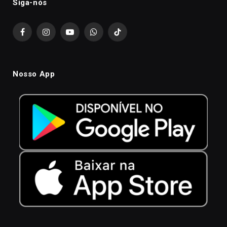
Siga-nós
Facebook
Instagram
YouTube
WhatsApp
TikTok
Nosso App