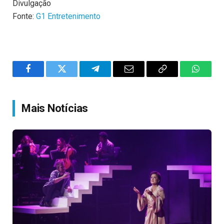
Divulgação
Fonte:
G1 Entretenimento
Facebook
Twitter
Telegram
Email
Copy
WhatsA
Link
Mais Notícias