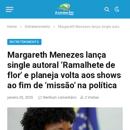
»
»
Home
Entretenimento
Margareth Menezes lança single autoral ‘Ramalhete de flor’ e planeja volta aos shows ao fim de ‘missão’ na política
ENTRETENIMENTO
Margareth Menezes lança
single autoral ‘Ramalhete de
flor’ e planeja volta aos shows
ao fim de ‘missão’ na política
janeiro 20, 2025
Nenhum comentário
2
Visitas