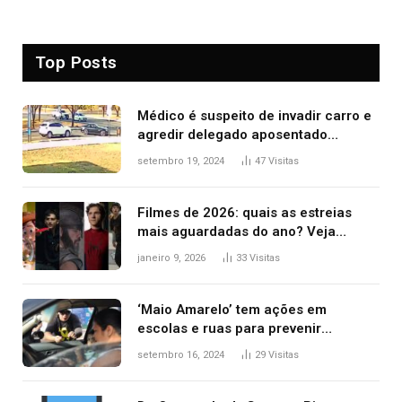
Top Posts
Médico é suspeito de invadir carro e
agredir delegado aposentado
durante confusão no trânsito
setembro 19, 2024
47
Visitas
Filmes de 2026: quais as estreias
mais aguardadas do ano? Veja
principais lançamentos do cinema
janeiro 9, 2026
33
Visitas
‘Maio Amarelo’ tem ações em
escolas e ruas para prevenir
acidentes no trânsito no AP
setembro 16, 2024
29
Visitas