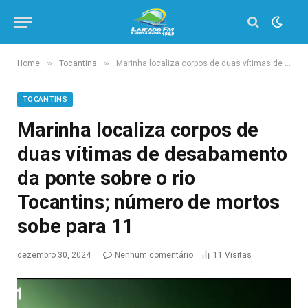
»
»
Home
Tocantins
Marinha localiza corpos de duas vítimas de desabamento da ponte sobre o rio Tocantins; número de mortos sobe para 11
TOCANTINS
Marinha localiza corpos de
duas vítimas de desabamento
da ponte sobre o rio
Tocantins; número de mortos
sobe para 11
dezembro 30, 2024
Nenhum comentário
11
Visitas