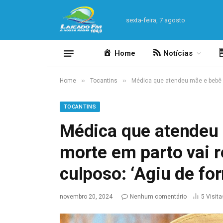
sexta-feira, 7 agosto
Home
Notícias
»
»
Home
Tocantins
Médica que atendeu mãe e bebê an
TOCANTINS
Médica que atendeu 
morte em parto vai 
culposo: ‘Agiu de fo
novembro 20, 2024
Nenhum comentário
5
Visita