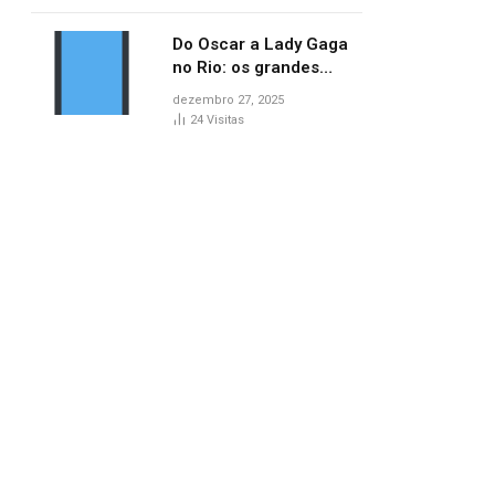
no AP
Do Oscar a Lady Gaga
no Rio: os grandes
marcos da cultura em
dezembro 27, 2025
2025
24
Visitas