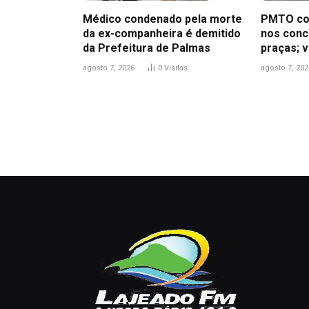
Médico condenado pela morte
PMTO co
da ex-companheira é demitido
nos concu
da Prefeitura de Palmas
praças; v
agosto 7, 2026
0
Visitas
agosto 7, 202