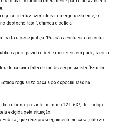
hospitalar, contribuiu diretamente para o agravamento
ê.
 equipe médica para intervir emergencialmente, o
no desfecho fatal”, afirmou a polícia.
m parto e pede justiça: ‘Pra não acontecer com outra
Público após grávida e bebê morrerem em parto; família
es denunciam falta de médico especialista: ‘Família
Estado regularize escala de especialistas na
ídio culposo, previsto no artigo 121, §3º, do Código
tela exigida pela situação.
o Público, que dará prosseguimento ao caso junto ao