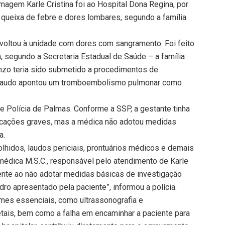
magem Karle Cristina foi ao Hospital Dona Regina, por
 queixa de febre e dores lombares, segundo a família.
 voltou à unidade com dores com sangramento. Foi feito
, segundo a Secretaria Estadual de Saúde – a família
nzo teria sido submetido a procedimentos de
O laudo apontou um tromboembolismo pulmonar como
de Polícia de Palmas. Conforme a SSP, a gestante tinha
licações graves, mas a médica não adotou medidas
a.
lhidos, laudos periciais, prontuários médicos e demais
médica M.S.C., responsável pelo atendimento de Karle
gente ao não adotar medidas básicas de investigação
dro apresentado pela paciente”, informou a polícia.
ames essenciais, como ultrassonografia e
tais, bem como a falha em encaminhar a paciente para