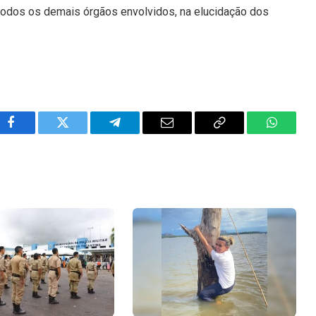
 todos os demais órgãos envolvidos, na elucidação dos
Facebook
Twitter
Telegram
Email
Copy
WhatsA
Link