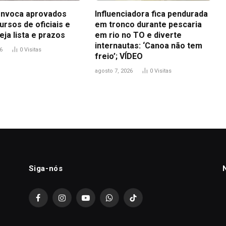
nvoca aprovados
Influenciadora fica pendurada
rsos de oficiais e
em tronco durante pescaria
eja lista e prazos
em rio no TO e diverte
internautas: ‘Canoa não tem
6
0
Visitas
freio’; VÍDEO
agosto 7, 2026
0
Visitas
Siga-nós
Facebook
Instagram
YouTube
WhatsApp
TikTok