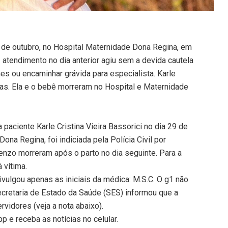
0 de outubro, no Hospital Maternidade Dona Regina, em
 atendimento no dia anterior agiu sem a devida cautela
mes ou encaminhar grávida para especialista. Karle
nas. Ela e o bebê morreram no Hospital e Maternidade
aciente Karle Cristina Vieira Bassorici no dia 29 de
ona Regina, foi indiciada pela Polícia Civil por
renzo morreram após o parto no dia seguinte. Para a
 vítima.
ivulgou apenas as iniciais da médica: M.S.C. O g1 não
ecretaria de Estado da Saúde (SES) informou que a
vidores (veja a nota abaixo).
 e receba as notícias no celular.