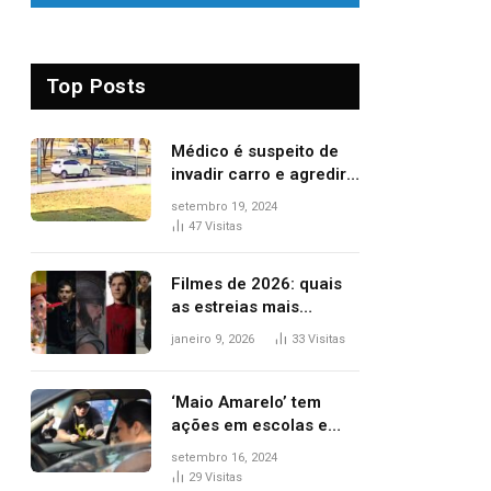
Top Posts
Médico é suspeito de
invadir carro e agredir
delegado aposentado
setembro 19, 2024
durante confusão no
47
Visitas
trânsito
Filmes de 2026: quais
as estreias mais
aguardadas do ano?
janeiro 9, 2026
33
Visitas
Veja principais
lançamentos do cinema
‘Maio Amarelo’ tem
ações em escolas e
ruas para prevenir
setembro 16, 2024
acidentes no trânsito
29
Visitas