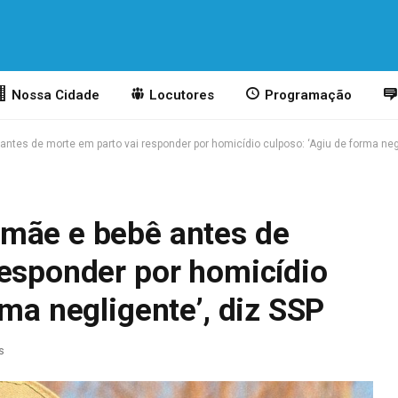
Nossa Cidade
Locutores
Programação
tes de morte em parto vai responder por homicídio culposo: ‘Agiu de forma negl
mãe e bebê antes de
responder por homicídio
rma negligente’, diz SSP
s