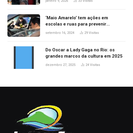
janeiro 9, 2026
33
Visitas
‘Maio Amarelo’ tem ações em
escolas e ruas para prevenir
acidentes no trânsito no AP
setembro 16, 2024
29
Visitas
Do Oscar a Lady Gaga no Rio: os
grandes marcos da cultura em 2025
dezembro 27, 2025
24
Visitas