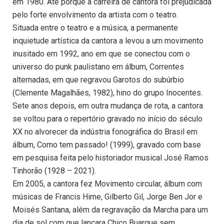
em 1980. Até porque a carreira de cantora foi prejudicada
pelo forte envolvimento da artista com o teatro.
Situada entre o teatro e a música, a permanente
inquietude artística da cantora a levou a um movimento
inusitado em 1992, ano em que se conectou com o
universo do punk paulistano em álbum, Correntes
alternadas, em que regravou Garotos do subúrbio
(Clemente Magalhães, 1982), hino do grupo Inocentes.
Sete anos depois, em outra mudança de rota, a cantora
se voltou para o repertório gravado no início do século
XX no alvorecer da indústria fonográfica do Brasil em
álbum, Como tem passado! (1999), gravado com base
em pesquisa feita pelo historiador musical José Ramos
Tinhorão (1928 – 2021).
Em 2005, a cantora fez Movimento circular, álbum com
músicas de Francis Hime, Gilberto Gil, Jorge Ben Jor e
Moisés Santana, além da regravação da Marcha para um
dia de sol com que lançara Chico Buarque sem