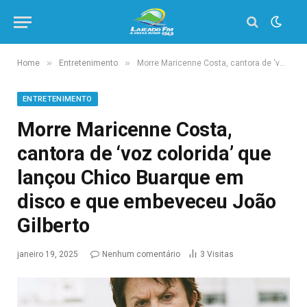
»
»
Home
Entretenimento
Morre Maricenne Costa, cantora de ‘voz colorida’ que lançou Chico Buarque em disco e que embeveceu João Gilberto
ENTRETENIMENTO
Morre Maricenne Costa,
cantora de ‘voz colorida’ que
lançou Chico Buarque em
disco e que embeveceu João
Gilberto
janeiro 19, 2025
Nenhum comentário
3
Visitas