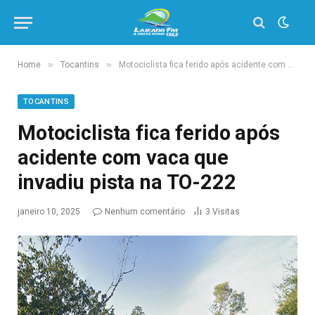
»
»
Home
Tocantins
Motociclista fica ferido após acidente com vaca que invadiu pista na TO-222
TOCANTINS
Motociclista fica ferido após
acidente com vaca que
invadiu pista na TO-222
janeiro 10, 2025
Nenhum comentário
3
Visitas