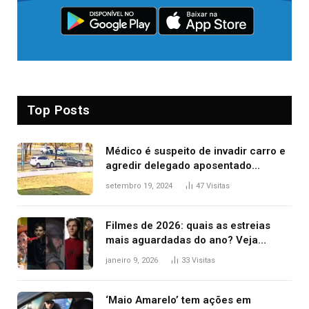
Top Posts
Médico é suspeito de invadir carro e
agredir delegado aposentado
durante confusão no trânsito
setembro 19, 2024
47
Visitas
Filmes de 2026: quais as estreias
mais aguardadas do ano? Veja
principais lançamentos do cinema
janeiro 9, 2026
33
Visitas
‘Maio Amarelo’ tem ações em