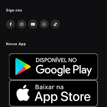
Siga-nós
Facebook
Instagram
YouTube
WhatsApp
TikTok
Nosso App