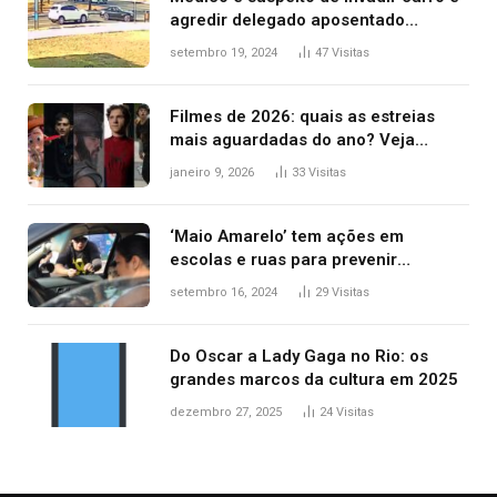
agredir delegado aposentado
durante confusão no trânsito
setembro 19, 2024
47
Visitas
Filmes de 2026: quais as estreias
mais aguardadas do ano? Veja
principais lançamentos do cinema
janeiro 9, 2026
33
Visitas
‘Maio Amarelo’ tem ações em
escolas e ruas para prevenir
acidentes no trânsito no AP
setembro 16, 2024
29
Visitas
Do Oscar a Lady Gaga no Rio: os
grandes marcos da cultura em 2025
dezembro 27, 2025
24
Visitas