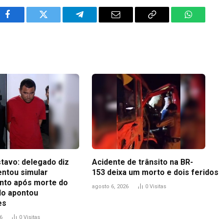
Facebook
Twitter
Telegram
Email
Copy
WhatsA
Link
tavo: delegado diz
Acidente de trânsito na BR-
entou simular
153 deixa um morto e dois feridos
to após morte do
agosto 6, 2026
0
Visitas
udo apontou
es
6
0
Visitas