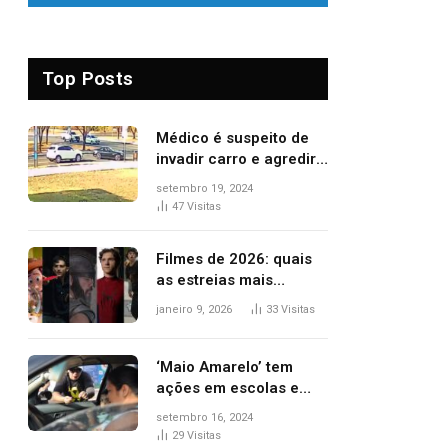
Top Posts
Médico é suspeito de
invadir carro e agredir
delegado aposentado
setembro 19, 2024
durante confusão no
47
Visitas
trânsito
Filmes de 2026: quais
as estreias mais
aguardadas do ano?
janeiro 9, 2026
33
Visitas
Veja principais
lançamentos do cinema
‘Maio Amarelo’ tem
ações em escolas e
ruas para prevenir
setembro 16, 2024
acidentes no trânsito
29
Visitas