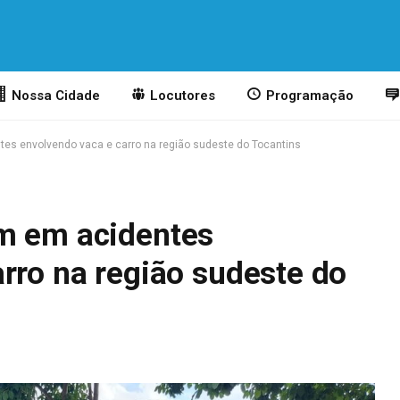
Nossa Cidade
Locutores
Programação
es envolvendo vaca e carro na região sudeste do Tocantins
m em acidentes
rro na região sudeste do