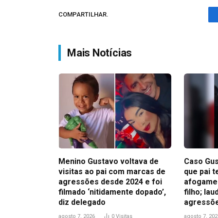
COMPARTILHAR.
Mais Notícias
Menino Gustavo voltava de
Caso Gus
visitas ao pai com marcas de
que pai t
agressões desde 2024 e foi
afogamen
filmado ‘nitidamente dopado’,
filho; la
diz delegado
agressõ
agosto 7, 2026
0
Visitas
agosto 7, 202