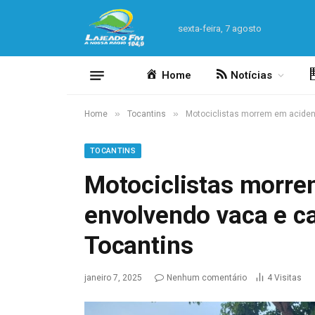
sexta-feira, 7 agosto
Home
Notícias
»
»
Home
Tocantins
Motociclistas morrem em acident
TOCANTINS
Motociclistas morre
envolvendo vaca e ca
Tocantins
janeiro 7, 2025
Nenhum comentário
4
Visitas