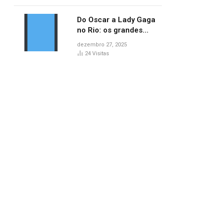
no AP
Do Oscar a Lady Gaga
no Rio: os grandes
marcos da cultura em
dezembro 27, 2025
2025
24
Visitas