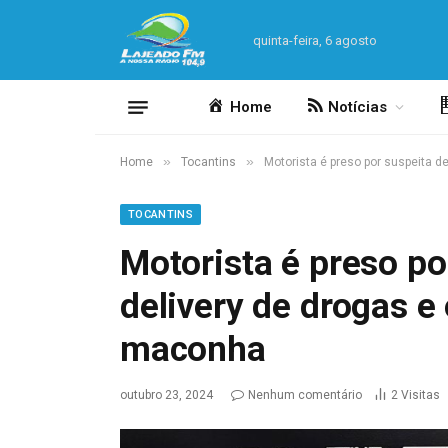
quinta-feira, 6 agosto
Home
Notícias
»
»
Home
Tocantins
Motorista é preso por suspeita d
TOCANTINS
Motorista é preso po
delivery de drogas e
maconha
outubro 23, 2024
Nenhum comentário
2
Visitas