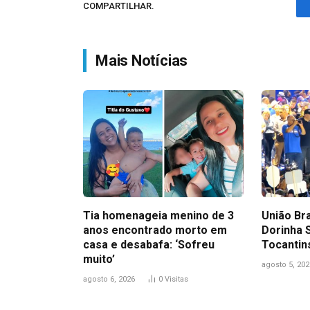
COMPARTILHAR.
Mais Notícias
Tia homenageia menino de 3
União Br
anos encontrado morto em
Dorinha 
casa e desabafa: ‘Sofreu
Tocantin
muito’
agosto 5, 202
agosto 6, 2026
0
Visitas