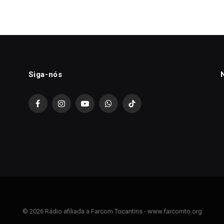
Siga-nós
Facebook
Instagram
YouTube
WhatsApp
TikTok
© 2026 Rádio afiliada a Farcom Tocantins - www.farcomto.org