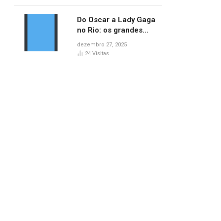
no AP
Do Oscar a Lady Gaga
no Rio: os grandes
marcos da cultura em
dezembro 27, 2025
2025
24
Visitas