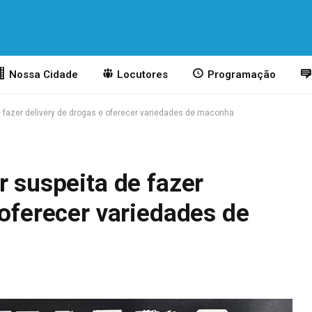
Nossa Cidade
Locutores
Programação
e fazer delivery de drogas e oferecer variedades de maconha
r suspeita de fazer
 oferecer variedades de