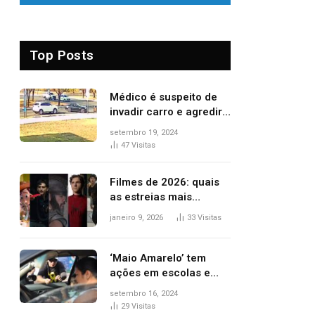
Top Posts
Médico é suspeito de
invadir carro e agredir
delegado aposentado
setembro 19, 2024
durante confusão no
47
Visitas
trânsito
Filmes de 2026: quais
as estreias mais
aguardadas do ano?
janeiro 9, 2026
33
Visitas
Veja principais
lançamentos do cinema
‘Maio Amarelo’ tem
ações em escolas e
ruas para prevenir
setembro 16, 2024
acidentes no trânsito
29
Visitas