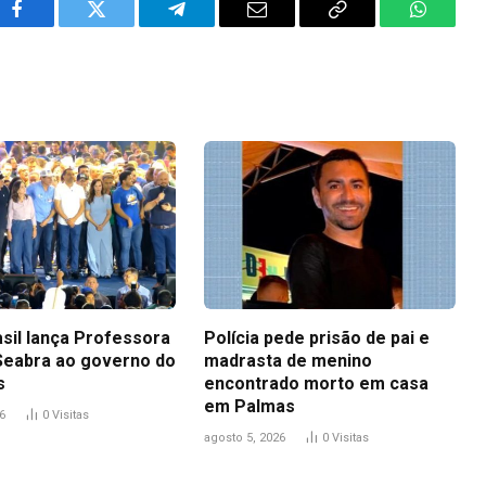
Facebook
Twitter
Telegram
Email
Copy
WhatsA
Link
asil lança Professora
Polícia pede prisão de pai e
Seabra ao governo do
madrasta de menino
s
encontrado morto em casa
em Palmas
6
0
Visitas
agosto 5, 2026
0
Visitas