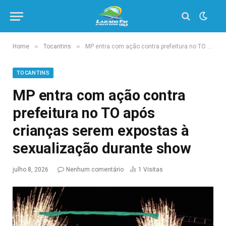
»
»
Home
Tocantins
MP entra com ação contra prefeitura no TO após crianças serem expostas à sexualização durante show
TOCANTINS
MP entra com ação contra
prefeitura no TO após
crianças serem expostas à
sexualização durante show
julho 8, 2026
Nenhum comentário
1
Visitas