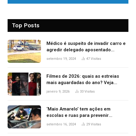
Top Posts
Médico é suspeito de invadir carro e
agredir delegado aposentado
durante confusão no trânsito
setembro 19, 2024
47
Visitas
Filmes de 2026: quais as estreias
mais aguardadas do ano? Veja
principais lançamentos do cinema
janeiro 9, 2026
33
Visitas
‘Maio Amarelo’ tem ações em
escolas e ruas para prevenir
acidentes no trânsito no AP
setembro 16, 2024
29
Visitas